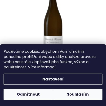
Používáme cookies, abychom Vám umožnili
pohodlné prohlížení webu a díky analýze provozu
webu neustále zlepšovali jeho funkce, výkon a
Savenniéres AOC Les Grands Bureaux Château de
použitelnost.
Více informací
Varennes
Nastavení
Francouzské víno vyrobené z odrůdy Chenin je bílé víno pocházející
z oblasti Údolí řeky Loiry. Suché víno s ovocným aroma a minerální
chutí.
Odmítnout
Souhlasím
680 Kč
SKLADEM
(22 KS)