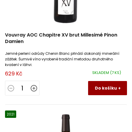
Vouvray AOC Chapitre XV brut Millesimé Pinon
Damien
Jemné perlení odrůdy Chenin Blanc přináší dokonalý minerální
zážitek. Šumivé víno vyrobené tradiční metodou druhotného
kvašení v láhvi.
629 Kč
SKLADEM
(7 KS)
Do košíku
2021