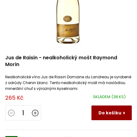
d
u
Malpasso
k
0
Viré Clessé
0
Německo
0
t
ů
Marko Lukas Markowitsch
0
Vouvray
7
Argentina
0
Mastia
0
Weinviertel
0
Španělsko
0
Jus de Raisin - nealkoholický mošt Raymond
Maucaillou
Morin
0
Znojemská
0
Nealkoholické víno Jus de Raisin Domaine du Landreau je vyrobené
Morini srl
0
Anjou
3
z odrůdy Chenin blanc. Tento nealkoholický mošt má nasládlou
minerální chuť s výraznými kyselinami.
265 Kč
SKLADEM
(38 KS)
Patrice Moreux
0
Terrasses du Larzac
0
Do košíku
Paul Ginglinger
0
Côtes du Jura
0
Pinon Damien
1
L'Etoile
0