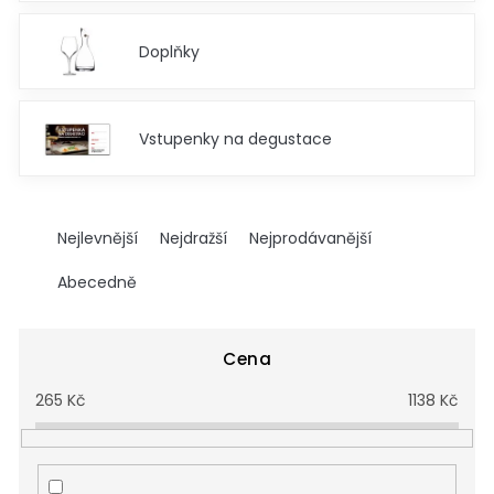
Doplňky
Vstupenky na degustace
Ř
a
Nejlevnější
Nejdražší
Nejprodávanější
z
e
Abecedně
n
í
p
Cena
r
265
Kč
1138
Kč
o
d
u
k