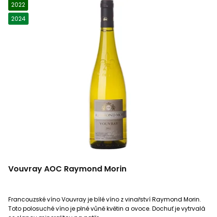
2022
Quinta do Noval
0
2024
Colline Teatine IGT
0
Raymond Morin
4
Crémant d´ Alsace
0
Roca Egea
0
Beaujolais Lancié
0
Tenuta la Presa
0
Saint Guilhem le Désert
0
Tines de Roqueta
0
Costieres de Nimes
0
Varias
0
Collioure
0
Vouvray AOC Raymond Morin
Varis
0
Crémant de Loire
2
Francouzské víno Vouvray je bílé víno z vinařství Raymond Morin.
Vellas
0
Gambellara Classico DOC
0
Toto polosuché víno je plné vůně květin a ovoce. Dochuť je vytrvalá