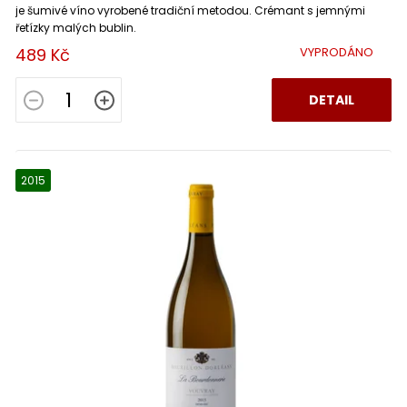
Sannio
0
je šumivé víno vyrobené tradiční metodou. Crémant s jemnými
řetízky malých bublin.
Falanghina
0
489 Kč
VYPRODÁNO
DETAIL
2015