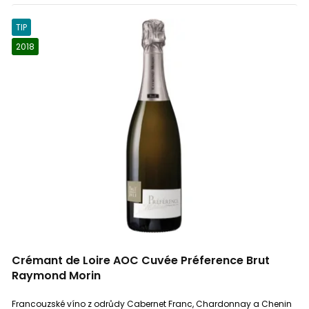
Cataluna
0
TIP
Terra Alta
0
2018
IGP Verona
0
Val do Salnés
0
Toro
0
Rioja
0
Mediterranée
0
Crémant de Loire AOC Cuvée Préference Brut
Montagne Saint Émilion
0
Raymond Morin
Francouzské víno z odrůdy Cabernet Franc, Chardonnay a Chenin