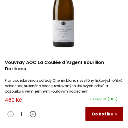
Saint Bris
0
Irancy
0
Bourgogne Epineuil
0
La Mancha
0
Vouvray AOC La Coulée d´Argent Bourillon
Luberon
0
Dorléans
Francouzské víno z odrůdy Chenin blanc nese tóny lískových oříšků,
Rubicone IGP
0
nektarinek, sušeného ovoce, restovaných lískových oříšků a
pazourku s velmi jemným kouřovým nádechem.
469 Kč
Gualchiera
SKLADEM
(1 KS)
0
Do košíku
Primitivo
0