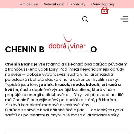
Přejít
Přihlásit se
Vytvořit účet
Kontakty
Ceny dopravy
na
obsah
NÁKUPNÍ
KOŠÍK
CHENIN BLANC - VÍNO
Chenin Blanc
je všestranná a ušlechtilá bílá odrůda původem
z francouzského údolí Loiry. Patří mezi nejvariabilnější odrůdy
na světě — dokáže vytvořit svěží suchá vína, aromatická
polosladká i bohatá sladká vína, a dokonce i kvalitní sekty.
Typické jsou tóny
jablek, hrušek, medu, kdoulí, citrusů a
květin
, často doplněné výraznější kyselinou, která vínům
propůjčuje energii a dlouhověkost. Díky své přirozené aciditě
má Chenin Blanc výjimečný potenciál ke zrání, při kterém
získává komplexní medové a voskové tóny.
Odrůda se skvěle hodí k široké škále jídel — od lehkých ryb a
salátů až po pikantní kuchyni, bílé maso či aromatické sýry.