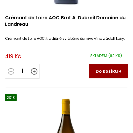
Vinařství Obelisk
0
Rueda
0
Crémant de Loire AOC Brut A. Dubreil Domaine du
Vinařství Šalša
0
Ribera del Duero
Landreau
0
Vinařství Špalek
0
Crémant de Loire AOC, tradičně vyráběné šumivé víno z údolí Loiry.
Sant Sadurní d’Anoia
0
Vinařství Štěpán Maňák
0
419 Kč
SKLADEM
(62 KS)
Classic Penedes
0
Vinařství Vilavin
Do košíku
0
Penedes
0
Catalonia
0
2018
Tierra de Castilla
0
Côtes d´Auxerre
0