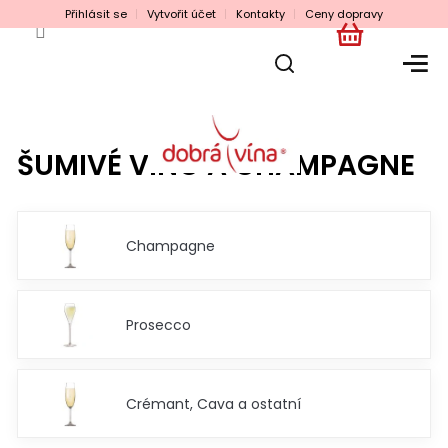
Přejít
Přihlásit se
Vytvořit účet
Kontakty
Ceny dopravy
na
obsah
NÁKUPNÍ
KOŠÍK
ŠUMIVÉ VÍNO A CHAMPAGNE
Champagne
Prosecco
Crémant, Cava a ostatní