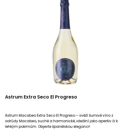
Colombard
1
Macabeo
4
Parellada
4
Xarel-lo
4
Garnacha Tinta
1
Macabeo, Parellada
1
Astrum Extra Seco El Progreso
Cuvée
1
Astrum Macabeo Extra Seco El Progreso – svěží šumivé víno z
odrůdy Macabeo, suché a harmonické, ideální jako aperitiv či k
lehkým pokrmům. Objevte španělskou eleganci!