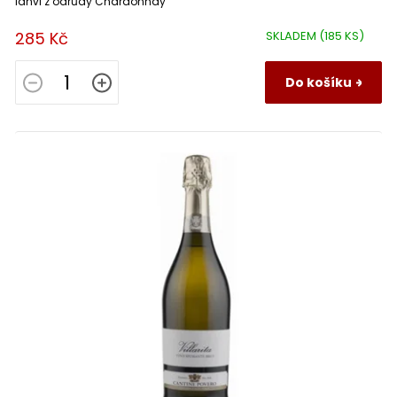
láhvi z odrůdy Chardonnay
285 Kč
SKLADEM
(185 KS)
Do košíku