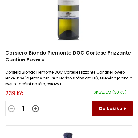
u
Varias
k
2
Penedes
1
Chenin Blanc
5
t
ů
Varis
1
La Mancha
2
Melon de Bourgogne
1
Veuve Fourny Et Fils
3
Rías Baixas
0
Muscat (Muškát)
0
Corsiero Biondo Piemonte DOC Cortese Frizzante
Cantine Povero
Pinot Blanc (Rulandské bílé)
4
Corsiero Biondo Piemonte DOC Cortese Frizzante Cantine Povero –
Pinot Gris (Rulandské šedé)
1
lehké, svěží a jemně perlivé bílé víno s tóny citrusů, zeleného jablka a
květin. Ideální na léto, oslavy i...
239 Kč
SKLADEM
(30 KS)
Pinot Noir (Rulandské modré)
6
Do košíku
Riesling (Ryzlink rýnský)
1
Tempranillo
0