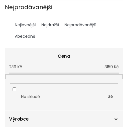
Nejprodávanější
Ř
a
Nejlevnější
Nejdražší
Nejprodávanější
z
e
Abecedně
n
í
p
Cena
r
239
Kč
3159
Kč
o
d
u
k
t
Na skladě
29
ů
Výrobce