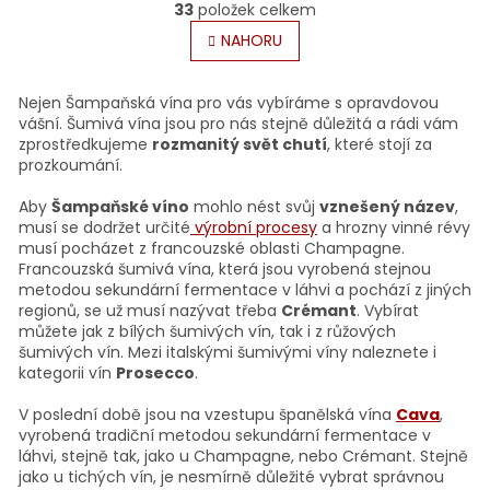
r
33
položek celkem
v
á
l
NAHORU
n
á
k
o
d
v
a
Nejen Šampaňská vína pro vás vybíráme s opravdovou
á
c
vášní. Šumivá vína jsou pro nás stejně důležitá a rádi vám
n
í
zprostředkujeme
rozmanitý svět chutí
, které stojí za
í
p
prozkoumání.
r
v
Aby
Šampaňské víno
mohlo nést svůj
vznešený název
,
k
musí se dodržet určité
výrobní procesy
a hrozny vinné révy
y
musí pocházet z francouzské oblasti Champagne.
v
Francouzská šumivá vína, která jsou vyrobená stejnou
ý
metodou sekundární fermentace v láhvi a pochází z jiných
p
regionů, se už musí nazývat třeba
Crémant
. Vybírat
i
můžete jak z bílých šumivých vín, tak i z růžových
s
šumivých vín. Mezi italskými šumivými víny naleznete i
u
kategorii vín
Prosecco
.
V poslední době jsou na vzestupu španělská vína
Cava
,
vyrobená tradiční metodou sekundární fermentace v
láhvi, stejně tak, jako u Champagne, nebo Crémant. Stejně
jako u tichých vín, je nesmírně důležité vybrat správnou