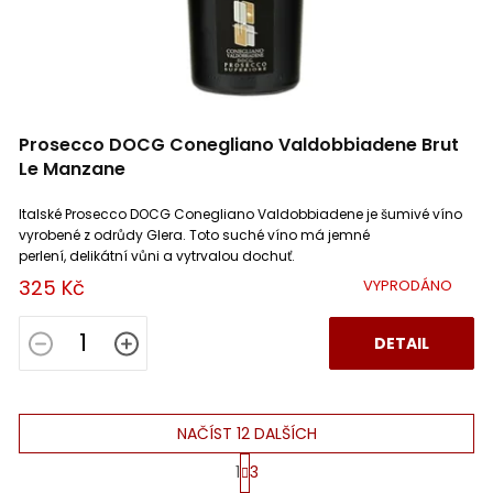
Prosecco DOCG Conegliano Valdobbiadene Brut
Le Manzane
Italské Prosecco DOCG Conegliano Valdobbiadene je šumivé víno
vyrobené z odrůdy Glera. Toto suché víno má jemné
perlení, delikátní vůni a vytrvalou dochuť.
325 Kč
VYPRODÁNO
DETAIL
NAČÍST 12 DALŠÍCH
S
1
3
t
O