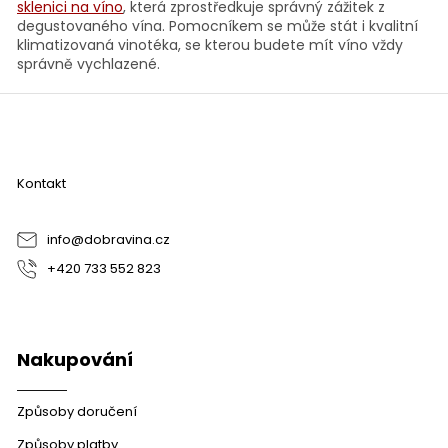
sklenici na víno
, která zprostředkuje správný zážitek z
degustovaného vína. Pomocníkem se může stát i kvalitní
klimatizovaná vinotéka, se kterou budete mít víno vždy
správně vychlazené.
Z
á
p
a
Kontakt
t
í
info
@
dobravina.cz
+420 733 552 823
Nakupování
Způsoby doručení
Způsoby platby