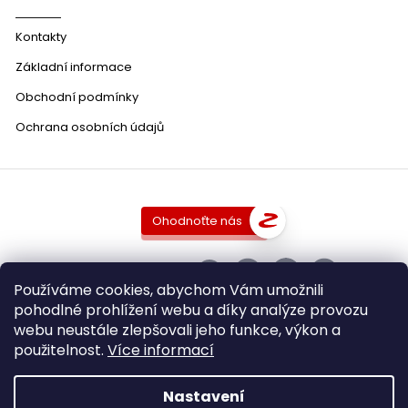
Kontakty
Základní informace
Obchodní podmínky
Ochrana osobních údajů
Ohodnoťte nás
SLEDUJTE NÁS
Používáme cookies, abychom Vám umožnili
pohodlné prohlížení webu a díky analýze provozu
webu neustále zlepšovali jeho funkce, výkon a
použitelnost.
Více informací
Copyright 2026
DobraVina.cz
. Všechna práva vyhrazena.
Upravit nastavení cookies
Nastavení
Grafický návrh vytvořil a nakódoval
Shoptak.cz