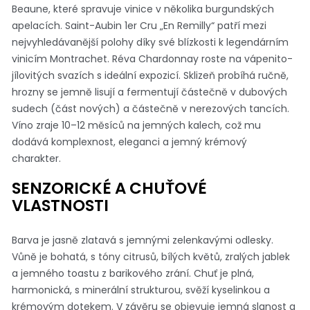
Beaune, které spravuje vinice v několika burgundských
apelacích. Saint-Aubin 1er Cru „En Remilly“ patří mezi
nejvyhledávanější polohy díky své blízkosti k legendárním
vinicím Montrachet. Réva Chardonnay roste na vápenito-
jílovitých svazích s ideální expozicí. Sklizeň probíhá ručně,
hrozny se jemně lisují a fermentují částečně v dubových
sudech (část nových) a částečně v nerezových tancích.
Víno zraje 10–12 měsíců na jemných kalech, což mu
dodává komplexnost, eleganci a jemný krémový
charakter.
SENZORICKÉ A CHUŤOVÉ
VLASTNOSTI
Barva je jasně zlatavá s jemnými zelenkavými odlesky.
Vůně je bohatá, s tóny citrusů, bílých květů, zralých jablek
a jemného toastu z barikového zrání. Chuť je plná,
harmonická, s minerální strukturou, svěží kyselinkou a
krémovým dotekem. V závěru se objevuje jemná slanost a