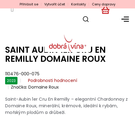
Přejít
Přihlásit se
Vytvořit účet
Kontakty
Ceny dopravy
na
obsah
NÁKUPNÍ
KOŠÍK
SAINT AUBIN 1ER CRU EN
REMILLY DOMAINE ROUX
110476-000-075
Průměrné
Podrobnosti hodnocení
2023
hodnocení
Značka:
Domaine Roux
produktu
je
Saint-Aubin 1er Cru En Remilly – elegantní Chardonnay z
0,0
Domaine Roux, minerální, krémové, ideální k rybám,
z
mořským plodům a drůbeži.
5
hvězdiček.