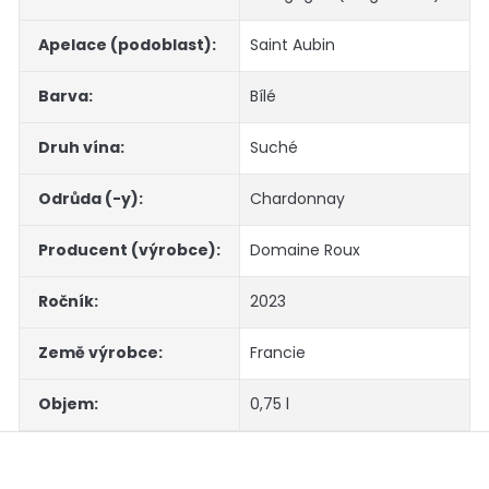
Apelace (podoblast)
:
Saint Aubin
Barva
:
Bílé
Druh vína
:
Suché
Odrůda (-y)
:
Chardonnay
Producent (výrobce)
:
Domaine Roux
Ročník
:
2023
Země výrobce
:
Francie
Objem
:
0,75 l
Z
á