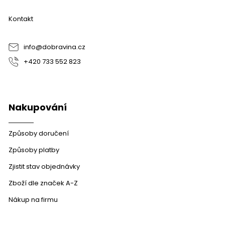
p
a
Kontakt
t
í
info
@
dobravina.cz
+420 733 552 823
Nakupování
Způsoby doručení
Způsoby platby
Zjistit stav objednávky
Zboží dle značek A-Z
Nákup na firmu