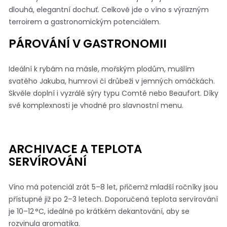
dlouhá, elegantní dochuť. Celkově jde o víno s výrazným
terroirem a gastronomickým potenciálem.
PÁROVÁNÍ V GASTRONOMII
Ideální k rybám na másle, mořským plodům, mušlím
svatého Jakuba, humrovi či drůbeži v jemných omáčkách.
Skvěle doplní i vyzrálé sýry typu Comté nebo Beaufort. Díky
své komplexnosti je vhodné pro slavnostní menu.
ARCHIVACE A TEPLOTA
SERVÍROVÁNÍ
Víno má potenciál zrát 5–8 let, přičemž mladší ročníky jsou
přístupné již po 2–3 letech. Doporučená teplota servírování
je 10–12 °C, ideálně po krátkém dekantování, aby se
rozvinula aromatika.