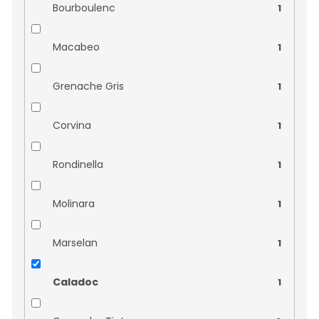
Bourboulenc
1
Collioure
0
Macabeo
1
Penedes
0
Grenache Gris
1
Toro
0
Corvina
1
Mediterranée
0
Rondinella
1
Molinara
1
Marselan
1
Caladoc
1