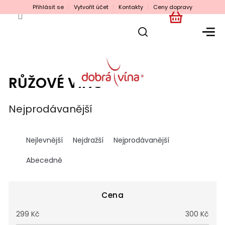
Přejít
Přihlásit se
Vytvořit účet
Kontakty
Ceny dopravy
na
obsah
NÁKUPNÍ
KOŠÍK
RŮŽOVÉ VÍNO
Nejprodávanější
Ř
a
Nejlevnější
Nejdražší
Nejprodávanější
z
e
Abecedně
n
í
p
Cena
r
299
Kč
300
Kč
o