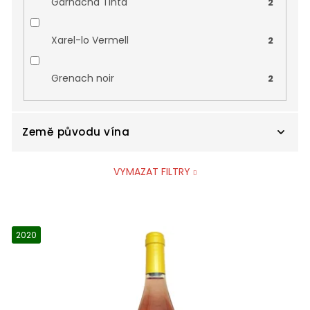
Garnacha Tinta
2
Xarel-lo Vermell
2
Grenach noir
2
Země původu vína
VYMAZAT FILTRY
Francie
1
V
Itálie
0
ý
2020
p
Španělsko
0
i
s
p