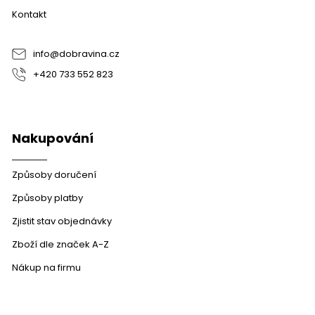
a
Kontakt
t
í
info
@
dobravina.cz
+420 733 552 823
Nakupování
Způsoby doručení
Způsoby platby
Zjistit stav objednávky
Zboží dle značek A-Z
Nákup na firmu