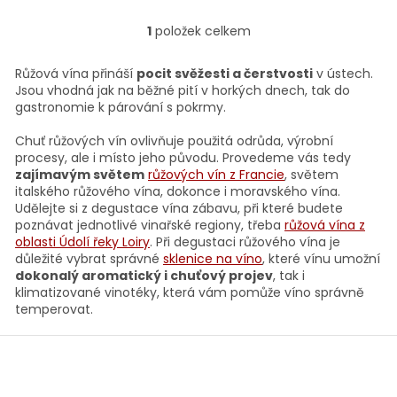
1
položek celkem
O
v
l
Růžová vína přináší
pocit svěžesti a čerstvosti
v ústech.
á
Jsou vhodná jak na běžné pití v horkých dnech, tak do
d
gastronomie k párování s pokrmy.
a
c
Chuť růžových vín ovlivňuje použitá odrůda, výrobní
í
procesy, ale i místo jeho původu. Provedeme vás tedy
p
zajímavým světem
růžových vín z Francie
, světem
r
italského růžového vína, dokonce i moravského vína.
v
Udělejte si z degustace vína zábavu, při které budete
k
poznávat jednotlivé vinařské regiony, třeba
růžová vína z
y
oblasti Údolí řeky Loiry
. Při degustaci růžového vína je
v
důležité vybrat správné
sklenice na víno
, které vínu umožní
ý
dokonalý aromatický i chuťový projev
, tak i
p
klimatizované vinotéky, která vám pomůže víno správně
i
temperovat.
s
u
Z
á
p