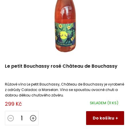
r
o
d
u
k
t
ů
Le petit Bouchassy rosé Château de Bouchassy
Růžové víno Le petit Bouchassy, Château de Bouchassy je vyrobené
z odrůdy Caladoc a Marselan. Víno se spoustou ovocné chuti a
dobrou délkou chuťového závěru.
299 Kč
SKLADEM
(11 KS)
Do košíku