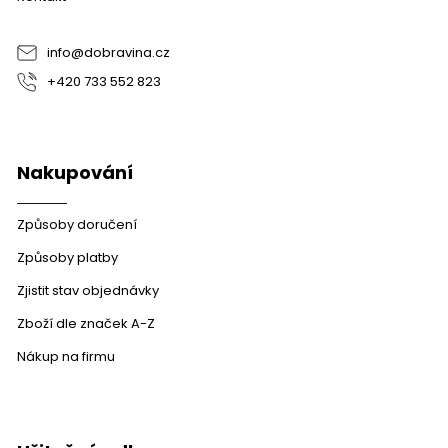
t
í
info
@
dobravina.cz
+420 733 552 823
Nakupování
Způsoby doručení
Způsoby platby
Zjistit stav objednávky
Zboží dle značek A-Z
Nákup na firmu