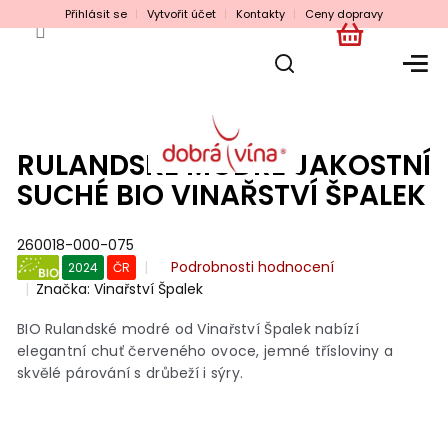
Přejít
Přihlásit se
Vytvořit účet
Kontakty
Ceny dopravy
na
obsah
NÁKUPNÍ
KOŠÍK
RULANDSKÉ MODRÉ JAKOSTNÍ
SUCHÉ BIO VINAŘSTVÍ ŠPALEK
260018-000-075
Průměrné
Podrobnosti hodnocení
2024
ČR
hodnocení
Značka:
Vinařství Špalek
BIO
produktu
je
BIO Rulandské modré od Vinařství Špalek nabízí
0,0
elegantní chuť červeného ovoce, jemné třísloviny a
z
skvělé párování s drůbeží i sýry.
5
hvězdiček.