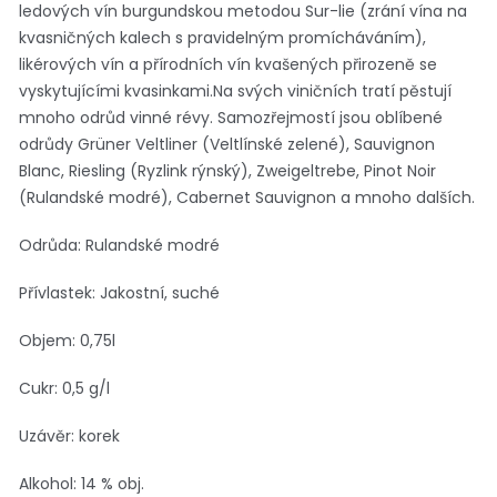
ledových vín burgundskou metodou Sur-lie (zrání vína na
kvasničných kalech s pravidelným promícháváním),
likérových vín a přírodních vín kvašených přirozeně se
vyskytujícími kvasinkami.Na svých viničních tratí pěstují
mnoho odrůd vinné révy. Samozřejmostí jsou oblíbené
odrůdy Grüner Veltliner (Veltlínské zelené), Sauvignon
Blanc, Riesling (Ryzlink rýnský), Zweigeltrebe, Pinot Noir
(Rulandské modré), Cabernet Sauvignon a mnoho dalších.
Odrůda: Rulandské modré
Přívlastek: Jakostní, suché
Objem: 0,75l
Cukr: 0,5 g/l
Uzávěr: korek
Alkohol: 14 % obj.