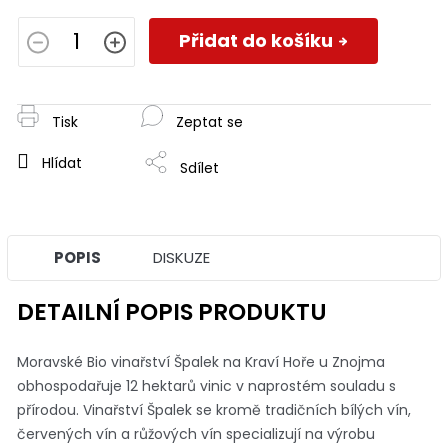
Měrná
cena:
Přidat do košíku
Tisk
Zeptat se
Hlídat
Sdílet
POPIS
DISKUZE
DETAILNÍ POPIS PRODUKTU
Moravské Bio vinařství Špalek na Kraví Hoře u Znojma
obhospodařuje 12 hektarů vinic v naprostém souladu s
přírodou. Vinařství Špalek se kromě tradičních bílých vín,
červených vín a růžových vín specializují na výrobu