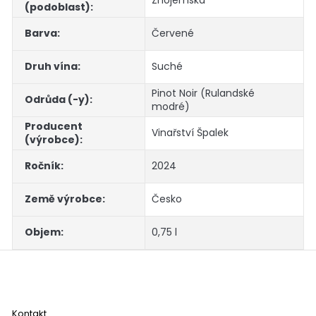
(podoblast)
:
Barva
:
Červené
Druh vína
:
Suché
Pinot Noir (Rulandské
Odrůda (-y)
:
modré)
Producent
Vinařství Špalek
(výrobce)
:
Ročník
:
2024
Země výrobce
:
Česko
Objem
:
0,75 l
Z
á
p
a
Kontakt