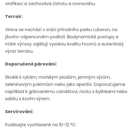
vinifikaci si zachovává čistotu a rovnováhu.
Terroir:
Vinice se nachází v srdci přírodního parku Luberon, na
jílovito-vápencovém podloží. Biodynamické postupy a
nízké výnosy zajišťují vysokou kvalitu hroznů a autentický
výraz terroiru.
Doporučené párování:
Skvělé k rybám, mořským plodům, jemným sýrům,
zeleninovým pokrmům nebo jako aperitiv. Doporučujeme
například k grilovanému candátovi, rizotu s bylinkami nebo
salátu s kozím sýrem.
Servírování:
Podávejte vychlazené na 10–12 °C.