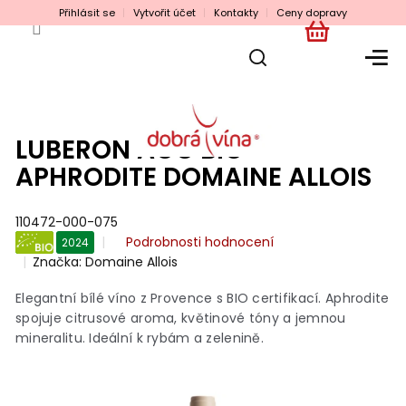
Přejít
Přihlásit se
Vytvořit účet
Kontakty
Ceny dopravy
na
obsah
NÁKUPNÍ
KOŠÍK
LUBERON AOC BIO
APHRODITE DOMAINE ALLOIS
110472-000-075
Průměrné
Podrobnosti hodnocení
2024
hodnocení
Značka:
Domaine Allois
BIO
produktu
je
Elegantní bílé víno z Provence s BIO certifikací. Aphrodite
0,0
spojuje citrusové aroma, květinové tóny a jemnou
z
mineralitu. Ideální k rybám a zelenině.
5
hvězdiček.