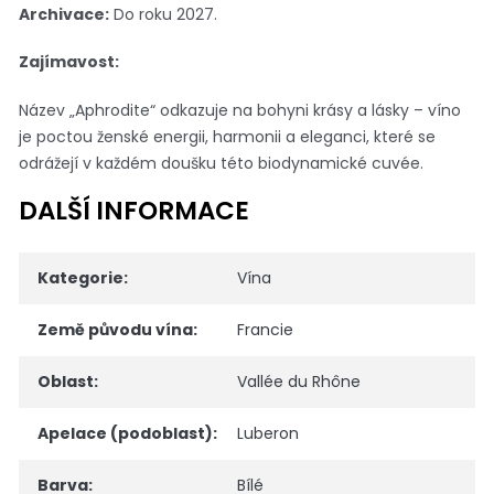
Archivace:
Do roku 2027.
Zajímavost:
Název „Aphrodite“ odkazuje na bohyni krásy a lásky – víno
je poctou ženské energii, harmonii a eleganci, které se
odrážejí v každém doušku této biodynamické cuvée.
DALŠÍ INFORMACE
Kategorie
:
Vína
Země původu vína
:
Francie
Oblast
:
Vallée du Rhône
Apelace (podoblast)
:
Luberon
Barva
:
Bílé