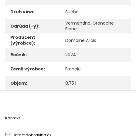
Druh vína
:
Suché
Vermentino
,
Grenache
Odrůda (-y)
:
Blanc
Producent
Domaine Allois
(výrobce)
:
Ročník
:
2024
Země výrobce
:
Francie
Objem
:
0,75 l
Z
á
p
a
Kontakt
t
í
info
@
dobravina.cz