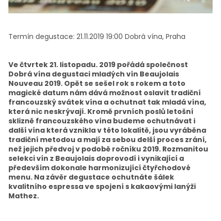
Termín degustace:
21.11.2019 19:00
Dobrá vína, Praha
Ve čtvrtek 21. listopadu. 2019 pořádá společnost
Dobrá vína degustaci mladých vín Beaujolais
Nouveau 2019. Opět se sešel rok s rokem a toto
magické datum nám dává možnost oslavit tradiční
francouzský svátek vína a ochutnat tak mladá vína,
která nic neskrývají. Kromě prvních poslů letošní
sklizně francouzského vína budeme ochutnávat i
další vína která vznikla v této lokalitě, jsou vyráběna
tradiční metodou a mají za sebou delší proces zrání,
než jejich předvoj v podobě ročníku 2019. Rozmanitou
selekci vín z Beaujolais doprovodí i vynikající a
především dokonale harmonizující čtyřchodové
menu. Na závěr degustace ochutnáte šálek
kvalitního espressa ve spojení s kakaovými lanýži
Mathez.