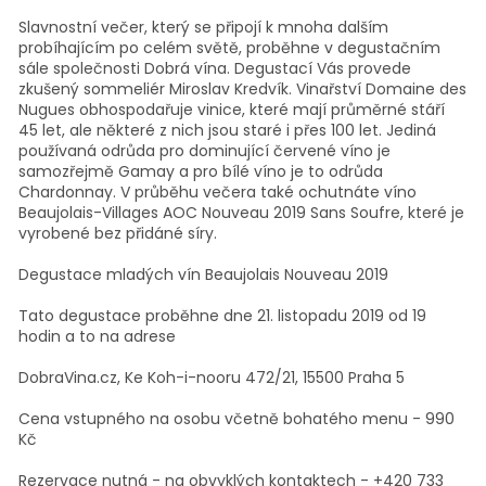
Slavnostní večer, který se připojí k mnoha dalším
probíhajícím po celém světě, proběhne v degustačním
sále společnosti Dobrá vína. Degustací Vás provede
zkušený sommeliér Miroslav Kredvík. Vinařství Domaine des
Nugues obhospodařuje vinice, které mají průměrné stáří
45 let, ale některé z nich jsou staré i přes 100 let. Jediná
používaná odrůda pro dominující červené víno je
samozřejmě Gamay a pro bílé víno je to odrůda
Chardonnay. V průběhu večera také ochutnáte víno
Beaujolais-Villages AOC Nouveau 2019 Sans Soufre, které je
vyrobené bez přidáné síry.
Degustace mladých vín Beaujolais Nouveau 2019
Tato degustace proběhne dne 21. listopadu 2019 od 19
hodin a to na adrese
DobraVina.cz, Ke Koh-i-nooru 472/21, 15500 Praha 5
Cena vstupného na osobu včetně bohatého menu - 990
Kč
Rezervace nutná - na obvyklých kontaktech - +420 733