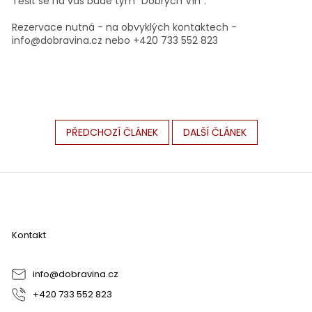
Těšit se na vás bude tým "Dobrých Vín".
Rezervace nutná - na obvyklých kontaktech -
info@dobravina.cz nebo +420 733 552 823
PŘEDCHOZÍ ČLÁNEK
DALŠÍ ČLÁNEK
Z
á
p
a
Kontakt
t
í
info
@
dobravina.cz
+420 733 552 823