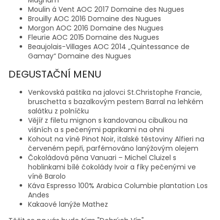
Moulin á Vent AOC 2017 Domaine des Nugues
Brouilly AOC 2016 Domaine des Nugues
Morgon AOC 2016 Domaine des Nugues
Fleurie AOC 2015 Domaine des Nugues
Beaujolais-Villages AOC 2014 „Quintessance de
Gamay“ Domaine des Nugues
DEGUSTAČNÍ MENU
Venkovská paštika na jalovci St.Christophe Francie,
bruschetta s bazalkovým pestem Barral na lehkém
salátku z polníčku
Vějíř z filetu mignon s kandovanou cibulkou na
višních a s pečenými paprikami na ohni
Kohout na víně Pinot Noir, italské těstoviny Alfieri na
červeném pepři, parfémováno lanýžovým olejem
Čokoládová pěna Vanuari – Michel Cluizel s
hoblinkami bílé čokolády Ivoir a fíky pečenými ve
víně Barolo
Káva Espresso 100% Arabica Columbie plantation Los
Andes
Kakaové lanýže Mathez