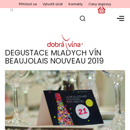
Přejít
Přihlásit se
Vytvořit účet
Kontakty
Ceny dopravy
na
obsah
NÁKUPNÍ
KOŠÍK
DEGUSTACE MLADÝCH VÍN
BEAUJOLAIS NOUVEAU 2019