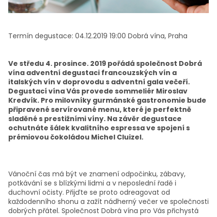
Termín degustace:
04.12.2019 19:00
Dobrá vína, Praha
Ve středu 4. prosince. 2019 pořádá společnost Dobrá
vína adventní degustaci francouzských vín a
italských vín v doprovodu s adventní gala večeří.
Degustací vína Vás provede sommeliér Miroslav
Kredvík. Pro milovníky gurmánské gastronomie bude
připravené servírované menu, které je perfektně
sladěné s prestižními víny. Na závěr degustace
ochutnáte šálek kvalitního espressa ve spojení s
prémiovou čokoládou Michel Cluizel.
Vánoční čas má být ve znamení odpočinku, zábavy,
potkávání se s blízkými lidmi a v neposlední řadě i
duchovní očisty. Přijďte se proto odreagovat od
každodenního shonu a zažít nádherný večer ve společnosti
dobrých přátel. Společnost Dobrá vína pro Vás přichystá