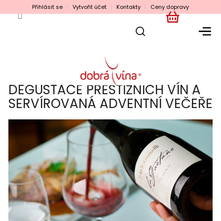
Přejít
Přihlásit se
Vytvořit účet
Kontakty
Ceny dopravy
na
obsah
NÁKUPNÍ
KOŠÍK
DEGUSTACE PRESTIŽNÍCH VÍN A
SERVÍROVANÁ ADVENTNÍ VEČEŘE