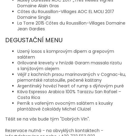
Domaine Alain Gras
Côtes du Roussillon-Villages AOC EL MOLI 2017
Domaine Singla
La Torre 2015 Côtes du Roussillon-Villages Domaine
Jean Gardies
DEGUSTAČNÍ MENU
Uzený losos s komprovým dipem a grepovým
salátem
Grilované krevety v hnízdě Garam massala rizotu
s lanýžovým olejem
Vějíř z kachních prsou marinovaných v Cognac-ku,
piemontské ratatouille, pečené kaštany
Argentinský hovězí heart of rump s dýňovým puré
Káva Espresso Arabica 100% Tarazzu San Rafael –
Costa Rica
Perník s vařeným ovocným salátem s kousky
plantážové čokolády Michel Cluizel
Těšit se na vás bude tým "Dobrých Vín".
Rezervace nutná - na obvyklých kontaktech -