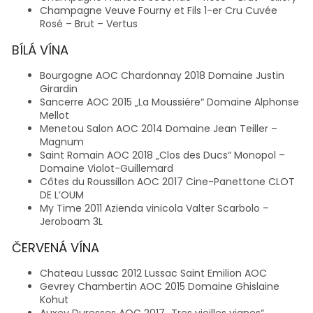
Champagne Veuve Fourny et Fils 1-er Cru Cuvée
Rosé – Brut – Vertus
BÍLÁ VÍNA
Bourgogne AOC Chardonnay 2018 Domaine Justin
Girardin
Sancerre AOC 2015 „La Moussiére“ Domaine Alphonse
Mellot
Menetou Salon AOC 2014 Domaine Jean Teiller –
Magnum
Saint Romain AOC 2018 „Clos des Ducs“ Monopol –
Domaine Violot-Guillemard
Côtes du Roussillon AOC 2017 Cine-Panettone CLOT
DE L’OUM
My Time 2011 Azienda vinicola Valter Scarbolo –
Jeroboam 3L
ČERVENÁ VÍNA
Chateau Lussac 2012 Lussac Saint Emilion AOC
Gevrey Chambertin AOC 2015 Domaine Ghislaine
Kohut
Auxey Duresses AOC 2017 „Tres vieilles vignes“