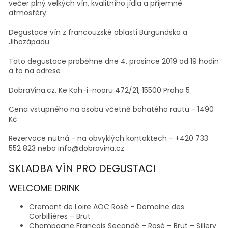
večer plný velkých vín, kvalitního jídla a příjemné
atmosféry.
Degustace vín z francouzské oblasti Burgundska a
Jihozápadu
Tato degustace proběhne dne 4. prosince 2019 od 19 hodin
a to na adrese
DobraVina.cz, Ke Koh-i-nooru 472/21, 15500 Praha 5
Cena vstupného na osobu včetně bohatého rautu - 1490
Kč
Rezervace nutná - na obvyklých kontaktech - +420 733
552 823 nebo info@dobravina.cz
SKLADBA VÍN PRO DEGUSTACI
WELCOME DRINK
Cremant de Loire AOC Rosé – Domaine des
Corbilliéres – Brut
Champagne Francois Secondé – Rosé – Brut – Sillery