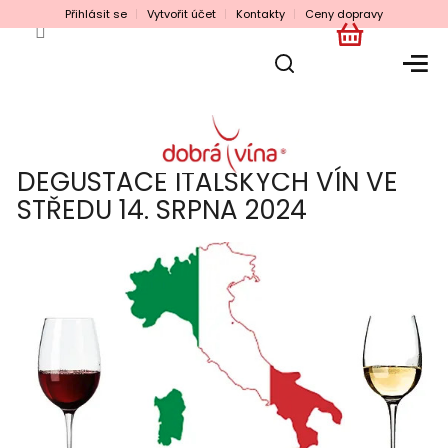
Přejít
Přihlásit se
Vytvořit účet
Kontakty
Ceny dopravy
na
obsah
NÁKUPNÍ
KOŠÍK
DEGUSTACE ITALSKÝCH VÍN VE
STŘEDU 14. SRPNA 2024