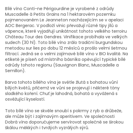
Bílé víno Conti-ne Périgourdine je vyrobené z odrůdy
Muscadelle à Petits Grains na 1 hektarovém pozemku
pojmenovaném Le Jeanneton nacházejícím se v apelaci
AOC Bergerac. V podloží vinic převažují různé tipy jílů a
vápence, které vyjadřují unikátnost tohoto velkého terroiru
Château Tour des Gendres. Vinifikace probíhala ve velkých
sudech (30 hl). Toto bílé víno zrálo tradiční burgundskou
metodou sur lies po dobu 12 měsíců a prošlo velmi šetrnou
filtrací. Jedná se o velmi zajímavé bílé víno v BIO kvalitě. Na
etiketě je píseň od místního básníka opěvující typické bílé
odrůdy tohoto regionu (Sauvignon Blanc, Muscadelle a
Semillon).
Barva tohoto bílého vína je světle žlutá s bohatou vůní
bílých květů, přičemž ve vůni se projevují i některé tóny
sladkého koření. Chuť je lahodná, bohatá a vyvážená s
osvěžující kyselostí.
Toto bílé víno se skvěle snoubí s pokrmy z ryb a drůbeže,
ale může být i zajímavým aperitivem. Ve společnosti
Dobrá vína doporučujeme servírovat společně se širokou
škálou měkkých i tvrdých vyzrálých sýrů.