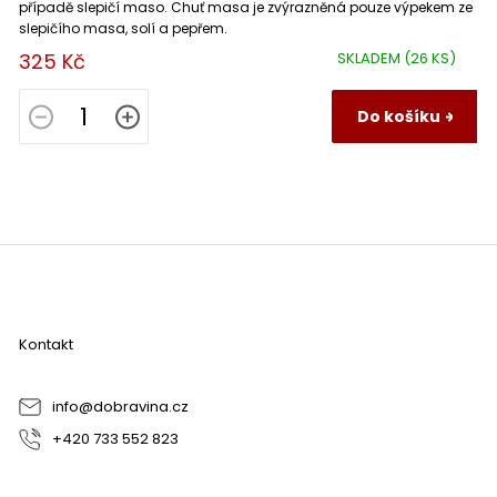
případě slepičí maso. Chuť masa je zvýrazněná pouze výpekem ze
slepičího masa, solí a pepřem.
325 Kč
SKLADEM
(26 KS)
Do košíku
Z
á
p
a
Kontakt
t
í
info
@
dobravina.cz
+420 733 552 823