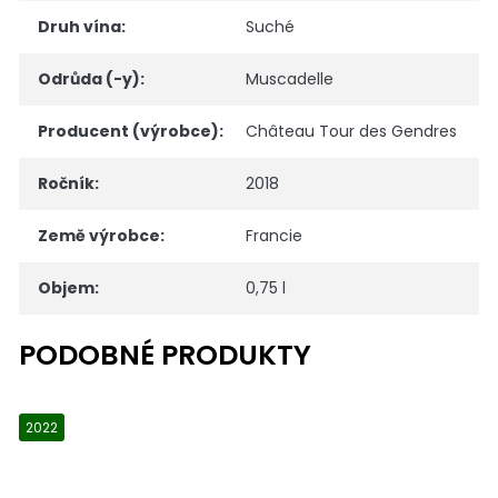
Druh vína
:
Suché
Odrůda (-y)
:
Muscadelle
Producent (výrobce)
:
Château Tour des Gendres
Ročník
:
2018
Země výrobce
:
Francie
Objem
:
0,75 l
2022