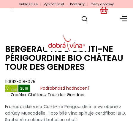
Přejít
Přihlásit se
Vytvořit účet
Kontakty
Ceny dopravy
na
obsah
NÁKUPNÍ
KOŠÍK
BERGERAC AOC CONTI-NE
PÉRIGOURDINE BIO CHÂTEAU
TOUR DES GENDRES
110012-018-075
Průměrné
Podrobnosti hodnocení
2018
hodnocení
Značka:
Château Tour des Gendres
BIO
produktu
je
Francouzské víno Conti-ne Périgourdine je vyrobené z
0,0
odrůdy Muscadelle. Toto bílé víno splňuje certifikaci BIO.
z
Suché víno okouzlí bohatou chutí.
5
hvězdiček.