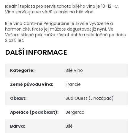
Ideální teplota pro servis tohoto bílého vína je 10–12 °C.
Víno servírujte ve větší sklenici na bílé víno.
Bílé víno Conti-ne Périgourdine je skvěle vyvážené a
harmonické. Proto jej můžete degustovat již nyní. Ve
Vašem sklepě pak může zůstat dobře uskladněné po dobu
2 až 5 let.
DALŠÍ INFORMACE
Kategorie
:
Bílé víno
Země původu vína
:
Francie
Oblast
:
Sud Ouest (Jihozápad)
Apelace (podoblast)
:
Bergerac
Barva
:
Bílé