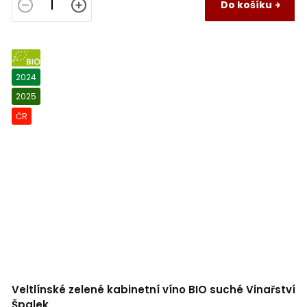
Do košíku
BIO
2024
2025
ČR
Veltlínské zelené kabinetní víno BIO suché Vinařství
Špalek