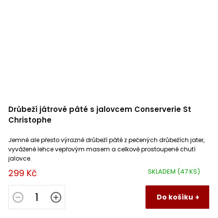
Drůbeží játrové pâté s jalovcem Conserverie St
Christophe
Jemné ale přesto výrazné drůbeží pâté z pečených drůbežích jater,
vyvážené lehce vepřovým masem a celkově prostoupené chutí
jalovce.
299 Kč
SKLADEM
(47 KS)
Do košíku