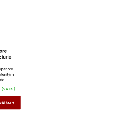
ore
iurio
uperiore
ořenitým
oto
aniny
M
(24 KS)
ošíku