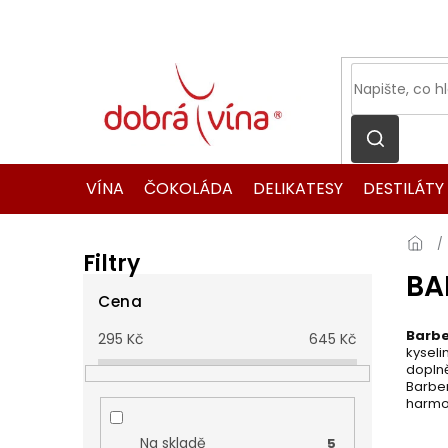
Přejít
na
obsah
VÍNA
ČOKOLÁDA
DELIKATESY
DESTILÁTY
Filtry
BA
P
o
Cena
s
Barb
295
Kč
645
Kč
t
kyseli
r
dopln
Barber
a
harmon
n
n
Na skladě
5