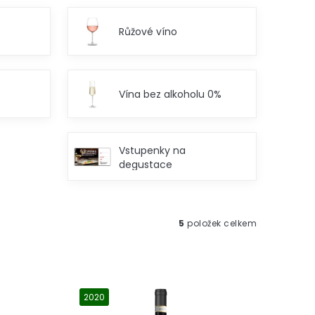
Růžové víno
Vína bez alkoholu 0%
Vstupenky na
degustace
5
položek celkem
2020