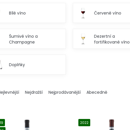
Bílé víno
Červené víno
Šumivé víno a
Dezertní a
Champagne
fortifikované víno
Doplňky
ejlevnější
Nejdražší
Nejprodávanější
Abecedně
19
2022