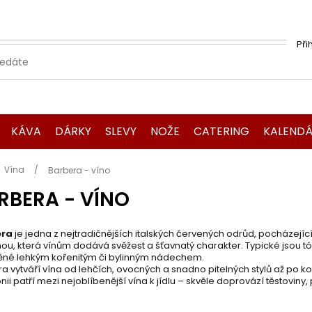
Při
KÁVA
DÁRKY
SLEVY
NOŽE
CATERING
KALENDÁ
Domů
Vína
Barbera - víno
RBERA - VÍNO
era
je jedna z nejtradičnějších italských červených odrůd, pocházejí
nou, která vínům dodává svěžest a šťavnatý charakter. Typické jsou tó
ěné lehkým kořenitým či bylinným nádechem.
a vytváří vína od lehčích, ovocných a snadno pitelných stylů až po kom
ii patří mezi nejoblíbenější vína k jídlu – skvěle doprovází těstoviny,