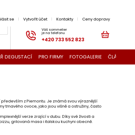
hlásit se
Vytvořit účet
Kontakty
Ceny dopravy
+420 733 552 823
NÁKUPNÍ
KOŠÍK
Ř DEGUSTACÍ
PRO FIRMY
FOTOGALERIE
ČLÁNKY O V
cí především z Piemontu. Je známá svou výraznější
ny tmavého ovoce, jako jsou višně a ostružiny, často
plexnější verze zrající v dubu. Díky své živosti a
 pizzu, grilovaná masa i italskou kuchyni obecně.