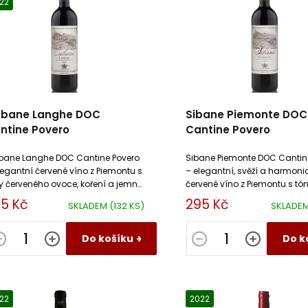
22
bane Langhe DOC
Sibane Piemonte DOC
ntine Povero
Cantine Povero
ane Langhe DOC Cantine Povero
Sibane Piemonte DOC Cantin
legantní červené víno z Piemontu s
– elegantní, svěží a harmoni
y červeného ovoce, koření a jemné
červené víno z Piemontu s tó
ktury. Ideální k italské kuchyni i
červeného ovoce, jemného ko
5 Kč
295 Kč
SKLADEM
(132 KS)
SKLADE
odovému večernímu popíjení....
hladké struktury. Skvělé pro
každodenní pití...
Do košíku
Do k
22
2022