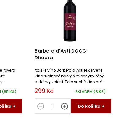
Barbera d´Asti DOCG
Dhaara
e Povero
Italské víno Barbera d´Asti je červené
cké
víno rubínové barvy s ovocnými tóny
ny
a doteky koření. Toto suché víno má
ření a
svěží texturu kyselin a harmonické
299 Kč
M
(85 KS)
SKLADEM
(3 KS)
kyseliny.
ošíku
Do košíku