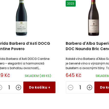
2023
rida Barbera d’Asti DOCG
Barbera d'Alba Superi
ntine Povero
DOC Naunda Bric Cenc
ida Barbera d’Asti DOCG Cantine
Italské víno Barbera d'Alba S
ero – elegantní a harmonická
je červené víno s výrazným k
bera s bohatou ovocností,
buketem a ovocnými tóny. T
nou kyselinou a hladkou
suché víno má harmonické t
9 Kč
645 Kč
SKLADEM
(49 KS)
SKLADE
ukturou. Skvělé víno k italské
s vanilkou v dochuti.
yni i...
Do košíku
Do k
O