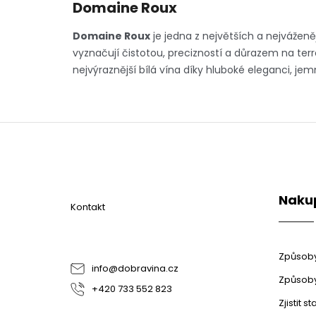
Domaine Roux
Domaine Roux
je jedna z největších a nejváženě
vyznačují čistotou, precizností a důrazem na terro
nejvýraznější bílá vína díky hluboké eleganci, 
Z
á
p
a
t
Naku
í
Kontakt
Způsoby
info
@
dobravina.cz
Způsoby
+420 733 552 823
Zjistit 