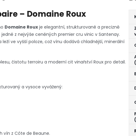
paire – Domaine Roux
ho
Domaine Roux
je elegantní, strukturované a precizně
 jedné z nejvýše ceněných premier cru vinic v Santenay.
leží ve vyšší poloze, což vínu dodává chladnější, minerální
u, čistotu terroiru a moderní cit vinařství Roux pro detail.
ukturovaný a vysoce vyvážený:
ch vín z Côte de Beaune.