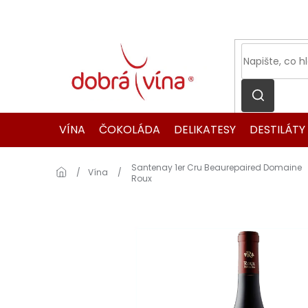
Přejít
na
obsah
VÍNA
ČOKOLÁDA
DELIKATESY
DESTILÁTY
Santenay 1er Cru Beaurepaired Domaine
Domů
Vína
Roux