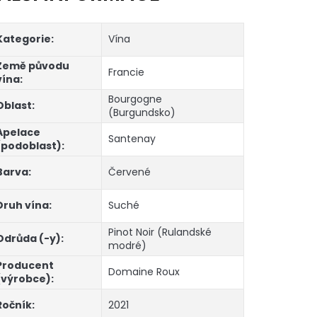
Kategorie
:
Vína
Země původu
Francie
vína
:
Bourgogne
Oblast
:
(Burgundsko)
Apelace
Santenay
(podoblast)
:
Barva
:
Červené
Druh vína
:
Suché
Pinot Noir (Rulandské
Odrůda (-y)
:
modré)
Producent
Domaine Roux
(výrobce)
:
Ročník
:
2021