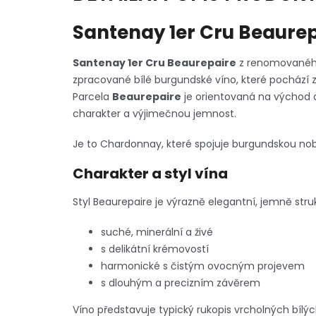
Santenay 1er Cru Beaure
Santenay 1er Cru Beaurepaire
z renomované
zpracované bílé burgundské víno, které pochází z
Parcela
Beaurepaire
je orientovaná na východ a 
charakter a výjimečnou jemnost.
Je to Chardonnay, které spojuje burgundskou nobles
Charakter a styl vína
Styl Beaurepaire je výrazně elegantní, jemně str
suché, minerální a živé
s delikátní krémovostí
harmonické s čistým ovocným projevem
s dlouhým a precizním závěrem
Víno představuje typický rukopis vrcholných bílý