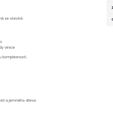
ě se otevírá:
nu
dy vinice
u komplexností.
nosti a jemného dřeva