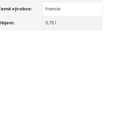
Země výrobce
:
Francie
Objem
:
0,75 l