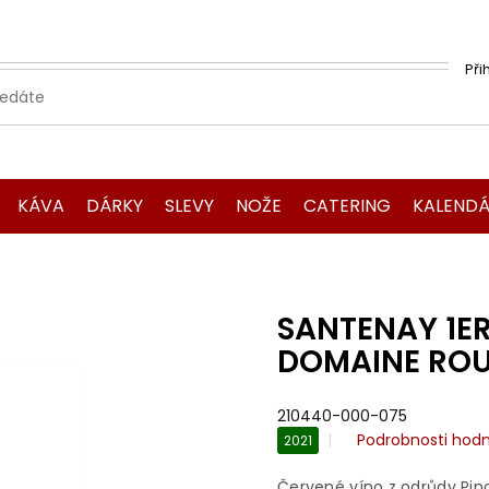
Při
KÁVA
DÁRKY
SLEVY
NOŽE
CATERING
KALENDÁ
SANTENAY 1E
DOMAINE RO
210440-000-075
Průměrné
Podrobnosti hod
2021
hodnocení
produktu
Červené víno z odrůdy Pino