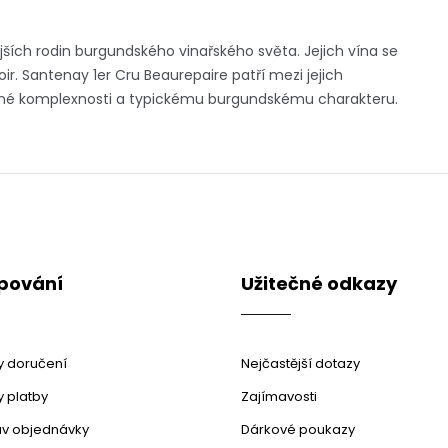
jších rodin burgundského vinařského světa. Jejich vína se
ir. Santenay 1er Cru Beaurepaire patří mezi jejich
jemné komplexnosti a typickému burgundskému charakteru.
pování
Užitečné odkazy
 doručení
Nejčastější dotazy
 platby
Zajímavosti
stav objednávky
Dárkové poukazy