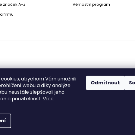
le značek A-Z
Věrnostní program
a firmu
 cookies, abychom Vám umožnili
Odmítnout
S
rohlížení webu a díky analýze
bu neustále zlepšovali jeho
zena.
Upravit nastavení cookies
on a použitelnost.
Více
ní