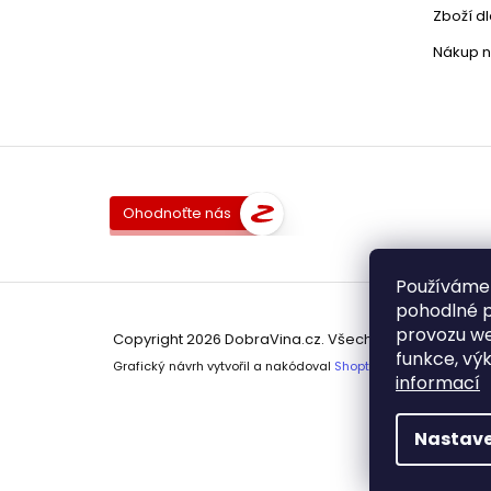
Zboží d
Nákup n
Ohodnoťte nás
Používáme
pohodlné p
provozu we
Copyright 2026
DobraVina.cz
. Všechna práva vyhra
funkce, výk
Grafický návrh vytvořil a nakódoval
Shoptak.cz
informací
Nastave