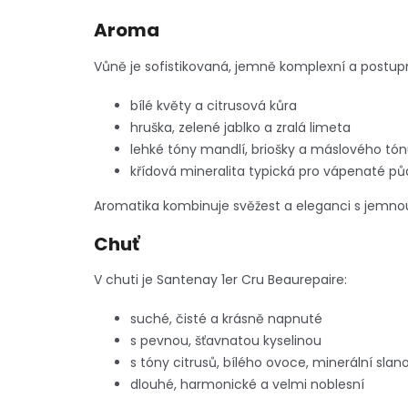
Aroma
Vůně je sofistikovaná, jemně komplexní a postupn
bílé květy a citrusová kůra
hruška, zelené jablko a zralá limeta
lehké tóny mandlí, briošky a máslového tó
křídová mineralita typická pro vápenaté pů
Aromatika kombinuje svěžest a eleganci s jemno
Chuť
V chuti je Santenay 1er Cru Beaurepaire:
suché, čisté a krásně napnuté
s pevnou, šťavnatou kyselinou
s tóny citrusů, bílého ovoce, minerální sla
dlouhé, harmonické a velmi noblesní