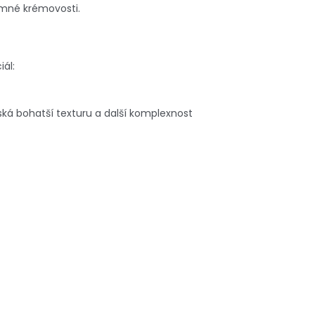
emné krémovosti.
iál:
ská bohatší texturu a další komplexnost