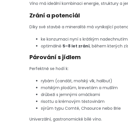
Víno má ideální kombinaci energie, struktury a j
Zrání a potenciál
Díky své stavbě a mineralitě má vynikající potenc
ke konzumaci nyní s krátkým nadechnutím
optimálně
5–8 let zrání
, během kterých zí
Párování s jídlem
Perfektně se hodí k:
rybám (candát, mořský vlk, halibut)
mořským plodům, krevetám a mušlím
drůbeži s jemnými omáčkami
risottu a krémovým těstovinám
sýrům typu Comté, Chaource nebo Brie
Univerzální, gastronomické bílé víno.