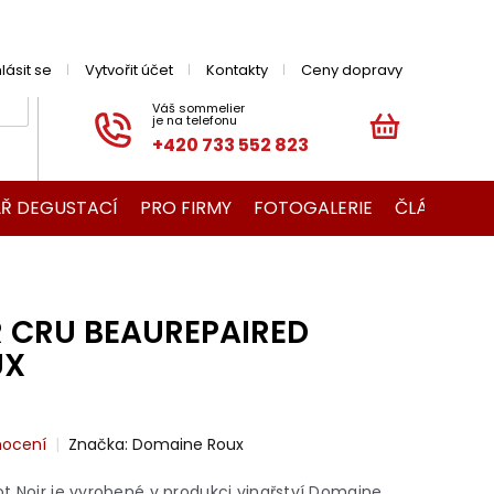
hlásit se
Vytvořit účet
Kontakty
Ceny dopravy
+420 733 552 823
NÁKUPNÍ
KOŠÍK
Ř DEGUSTACÍ
PRO FIRMY
FOTOGALERIE
ČLÁNKY O V
R CRU BEAUREPAIRED
UX
nocení
Značka:
Domaine Roux
t Noir je vyrobené v produkci vinařství Domaine