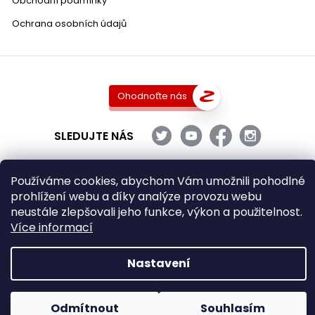
Obchodní podmínky
Ochrana osobních údajů
Ohodnoťte nás
SLEDUJTE NÁS
Používáme cookies, abychom Vám umožnili pohodlné
prohlížení webu a díky analýze provozu webu
Copyright 2026
DobraVina.cz
. Všechna práva vyhrazena.
neustále zlepšovali jeho funkce, výkon a použitelnost.
Upravit nastavení cookies
Více informací
Grafický návrh vytvořil a nakódoval
Shoptak.cz
Nastavení
Vytvořil Shoptet
Odmítnout
Souhlasím