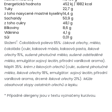
Energetická hodnota
452 kj / 1882 kcal
Tuky
22,7 g
z toho nasycené mastné kyseliny
14,4 g
Sacharidy
50,9 g
z toho cukry
48,1 g
Bílkoviny
8,6 g
Vláknina
4,1 g
Sůl
0,01 g
*
Složení
: Čokoládová poleva 65%:
Lískové ořechy, mléko,
čokoláda (cukr, kakaové máslo, kakaová pasta,
lískové
ořechy
15%,
sušené plnotučné mléko
,
sušené odstředěné
mléko
, emulgátor:
sojový lecitin
, přírodní vanilkové aroma).
Náplň 35%:
krém z lískových ořechů
(cukr,
sušené plnotučné
mléko, lískové ořechy
18%, emulgátor:
sojový lecitin
, přírodní
vanilkové aroma, drcené
lískové ořechy
21%).
Může
obsahovat stopy ostatních ořechů a lepku.
* Případné alergeny jsou v textu vyznačeny kurzivou.