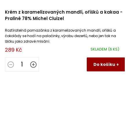
Krém z karamelizovaných mandlí, oříšků a kakaa -
Praliné 78% Michel Cluizel
Roztíratelná pomazánka z karamelizovaných mandlí, oříšků a
čokolády se hodí na palačinky, výrobu dezertů, nebo jen tak na
lžičku jako zdravé mlsání.
289 Kč
SKLADEM
(6 KS)
Do košíku