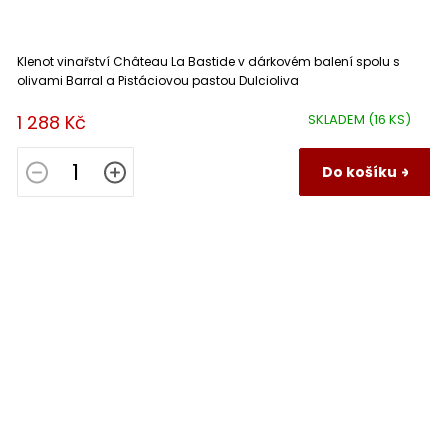
Klenot vinařství Château La Bastide v dárkovém balení spolu s
olivami Barral a Pistáciovou pastou Dulcioliva
1 288 Kč
SKLADEM
(16 KS)
Do košíku