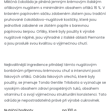
Mléčná čokoláda je plněná jemným krémovým italským
oříškovým nugátem s minimálním obsahem oříšků 16 %. V
krásném papírovém sáčku zdobeném zlatem jsou tradiční
pruhované čokoládovo-nugátové kostičky, které jsou
jednotlivě zabalené ve zlatém papíře s barevnou
papírovou šerpou. Oříšky, které byly použity k výrobě
nugátové náplně, jsou výhradně z italské oblasti Piemonte
a jsou proslulé svou kvalitou a výjimečnou chutí.
Nejkvalitnější ingredience přinášejí těmto nugátovým
bonbónům příjemnou krémovou chuť a intenzivní pocit
lískových oříšků. Odrůda lískových ořechů, které byly
použity, se jmenuje Tonda Gentile Trilobata a vyznačuje se
vysokým obsahem zdraví prospěšných tuků, obsahem
vitamínu E a svojí výjimečnou strukturální konzistenci. Tato
odrůda je nepostradatelná právě při výrobě cukrovinek.
Nutriční hodnoty
na 100 g