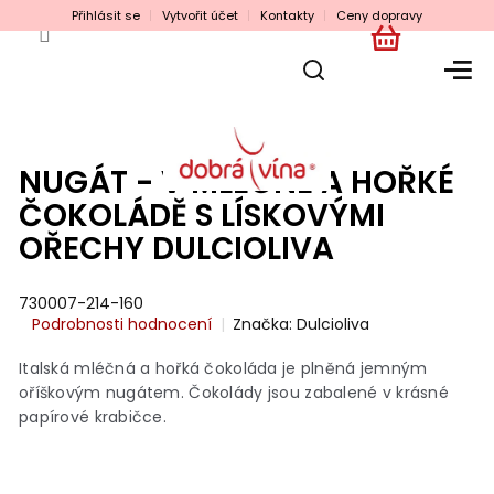
Přejít
Přihlásit se
Vytvořit účet
Kontakty
Ceny dopravy
na
obsah
NÁKUPNÍ
KOŠÍK
NUGÁT - V MLÉČNÉ A HOŘKÉ
ČOKOLÁDĚ S LÍSKOVÝMI
OŘECHY DULCIOLIVA
730007-214-160
Průměrné
Podrobnosti hodnocení
Značka:
Dulcioliva
hodnocení
produktu
Italská mléčná a hořká čokoláda je plněná jemným
je
oříškovým nugátem. Čokolády jsou zabalené v krásné
0,0
papírové krabičce.
z
5
hvězdiček.