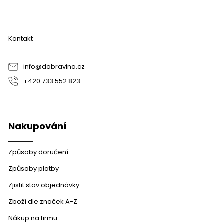
á
p
a
Kontakt
t
í
info
@
dobravina.cz
+420 733 552 823
Nakupování
Způsoby doručení
Způsoby platby
Zjistit stav objednávky
Zboží dle značek A-Z
Nákup na firmu