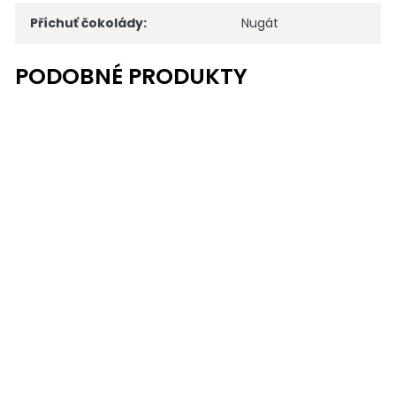
Příchuť čokolády
:
Nugát