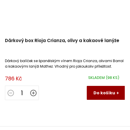
Dárkový box Rioja Crianza, olivy a kakaové lanýže
Dárkový balíček se španělským vínem Rioja Crianza, olivami Barral
a kakaovými lanýži Mathez. Vhodný pro jakoukoliv příležitost.
786 Kč
SKLADEM
(98 KS)
Do košíku
Z