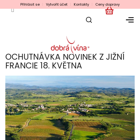
Přejít
Přihlásit se
Vytvořit účet
Kontakty
Ceny dopravy
na
obsah
NÁKUPNÍ
KOŠÍK
OCHUTNÁVKA NOVINEK Z JIŽNÍ
FRANCIE 18. KVĚTNA