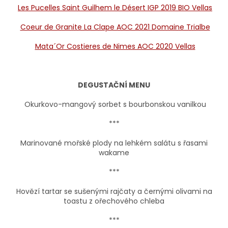
Les Pucelles Saint Guilhem le Désert IGP 2019 BIO Vellas
Coeur de Granite La Clape AOC 2021 Domaine Trialbe
Mata´Or Costieres de Nimes AOC 2020 Vellas
DEGUSTAČNÍ MENU
Okurkovo-mangový sorbet s bourbonskou vanilkou
***
Marinované mořské plody na lehkém salátu s řasami
wakame
***
Hovězí tartar se sušenými rajčaty a černými olivami na
toastu z ořechového chleba
***