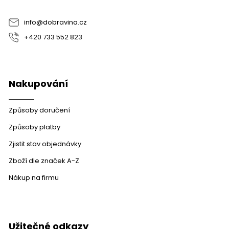
í
info
@
dobravina.cz
+420 733 552 823
Nakupování
Způsoby doručení
Způsoby platby
Zjistit stav objednávky
Zboží dle značek A-Z
Nákup na firmu
Užitečné odkazy