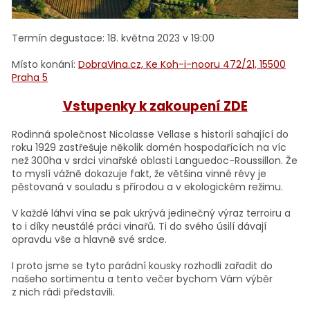
Termín degustace: 18. května 2023 v
19:00
Místo konání:
DobraVina.cz, Ke Koh-i-nooru 472/21, 15500
Praha 5
Vstupenky k zakoupení ZDE
Rodinná společnost Nicolasse Vellase s historií sahající do
roku 1929 zastřešuje několik domén hospodařících na víc
než 300ha v srdci vinařské oblasti Languedoc-Roussillon. Že
to myslí vážně dokazuje fakt, že většina vinné révy je
pěstovaná v souladu s přírodou a v ekologickém režimu.
V každé láhvi vína se pak ukrývá jedinečný výraz terroiru a
to i díky neustálé práci vinařů. Ti do svého úsilí dávají
opravdu vše a hlavně své srdce.
I proto jsme se tyto parádní kousky rozhodli zařadit do
našeho sortimentu a tento večer bychom Vám výběr
z nich rádi představili.