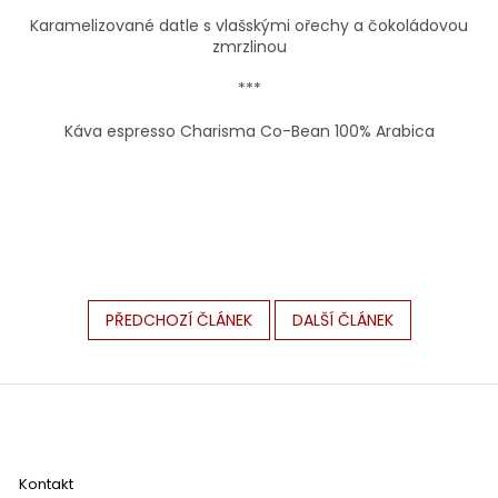
Karamelizované datle s vlašskými ořechy a čokoládovou
zmrzlinou
***
Káva espresso Charisma Co-Bean 100% Arabica
PŘEDCHOZÍ ČLÁNEK
DALŠÍ ČLÁNEK
Z
á
p
a
Kontakt
t