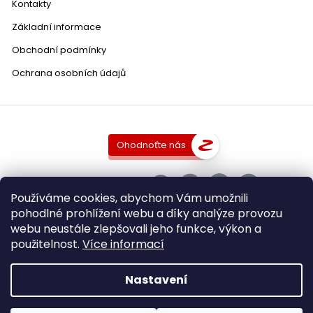
Kontakty
Základní informace
Obchodní podmínky
Ochrana osobních údajů
Ohodnoťte nás
SLEDUJTE NÁS
Používáme cookies, abychom Vám umožnili
pohodlné prohlížení webu a díky analýze provozu
webu neustále zlepšovali jeho funkce, výkon a
použitelnost.
Více informací
Copyright 2026
DobraVina.cz
. Všechna práva vyhrazena.
Upravit nastavení cookies
Nastavení
Grafický návrh vytvořil a nakódoval
Shoptak.cz