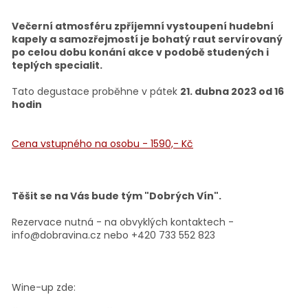
Večerní atmosféru zpříjemní vystoupení hudební
kapely a samozřejmostí je bohatý raut
servírovaný
po celou dobu konání akce v podobě studených i
teplých specialit.
Tato degustace proběhne v pátek
21. dubna 2023 od 16
hodin
Cena vstupného na osobu - 1590,- Kč
Těšit se na Vás bude tým "Dobrých Vín".
Rezervace nutná - na obvyklých kontaktech -
info@dobravina.cz nebo +420 733 552 823
Wine-up zde: