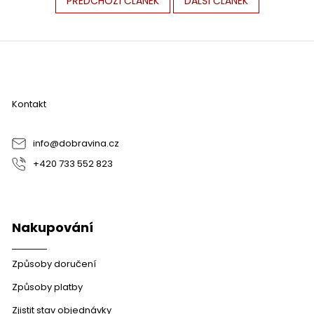
PŘEDCHOZÍ ČLÁNEK
DALŠÍ ČLÁNEK
Z
á
p
a
Kontakt
t
í
info
@
dobravina.cz
+420 733 552 823
Nakupování
Způsoby doručení
Způsoby platby
Zjistit stav objednávky