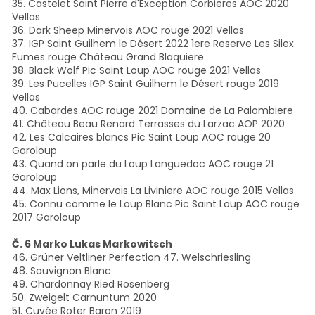
35. Castelet Saint Pierre d'Exception Corbieres AOC 2020
Vellas
36. Dark Sheep Minervois AOC rouge 2021 Vellas
37. IGP Saint Guilhem le Désert 2022 1ere Reserve Les Silex
Fumes rouge Château Grand Blaquiere
38. Black Wolf Pic Saint Loup AOC rouge 2021 Vellas
39. Les Pucelles IGP Saint Guilhem le Désert rouge 2019
Vellas
40. Cabardes AOC rouge 2021 Domaine de La Palombiere
41. Château Beau Renard Terrasses du Larzac AOP 2020
42. Les Calcaires blancs Pic Saint Loup AOC rouge 20
Garoloup
43. Quand on parle du Loup Languedoc AOC rouge 21
Garoloup
44. Max Lions, Minervois La Liviniere AOC rouge 2015 Vellas
45. Connu comme le Loup Blanc Pic Saint Loup AOC rouge
2017 Garoloup
Č. 6 Marko Lukas Markowitsch
46. Grüner Veltliner Perfection 47. Welschriesling
48. Sauvignon Blanc
49. Chardonnay Ried Rosenberg
50. Zweigelt Carnuntum 2020
51. Cuvée Roter Baron 2019