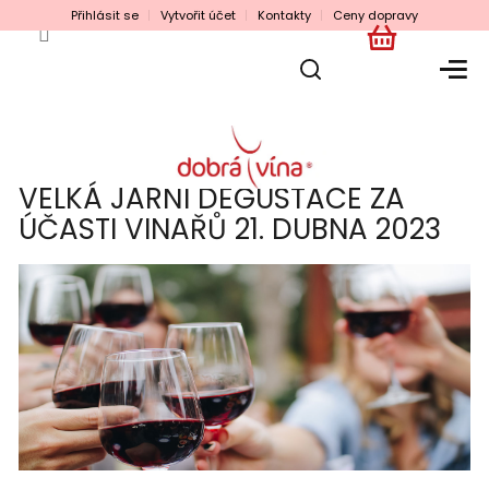
Přejít
Přihlásit se
Vytvořit účet
Kontakty
Ceny dopravy
na
obsah
NÁKUPNÍ
KOŠÍK
VELKÁ JARNÍ DEGUSTACE ZA
ÚČASTI VINAŘŮ 21. DUBNA 2023