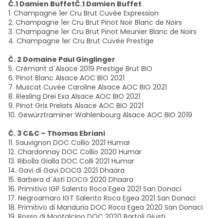
Č.1 Damien BuffetČ.1 Damien Buffet
1. Champagne 1er Cru Brut Cuvée Expression
2. Champagne 1er Cru Brut Pinot Noir Blanc de Noirs
3. Champagne 1er Cru Brut Pinot Meunier Blanc de Noirs
4. Champagne 1er Cru Brut Cuvée Prestige
Č. 2 Domaine Paul Ginglinger
5. Crémant d´Alsace 2019 Prestige Brut BIO
6. Pinot Blanc Alsace AOC BIO 2021
7. Muscat Cuvée Caroline Alsace AOC BIO 2021
8. Riesling Drei Exa Alsace AOC BIO 2021
9. Pinot Gris Prelats Alsace AOC BIO 2021
10. Gewürztraminer Wahlenbourg Alsace AOC BIO 2019
Č. 3 C&C – Thomas Ebriani
11. Sauvignon DOC Collio 2021 Humar
12. Chardonnay DOC Collio 2020 Humar
13. Ribolla Gialla DOC Colli 2021 Humar
14. Gavi di Gavi DOCG 2021 Dhaara
15. Barbera d´Asti DOCG 2020 Dhaara
16. Primitivo IGP Salento Roca Egea 2021 San Donaci
17. Negroamaro IGT Salento Roca Egea 2021 San Donaci
18. Primitivo di Manduria DOC Roca Egea 2020 San Donaci
19. Rosso di Montalcino DOC 2020 Bartoli Giusti