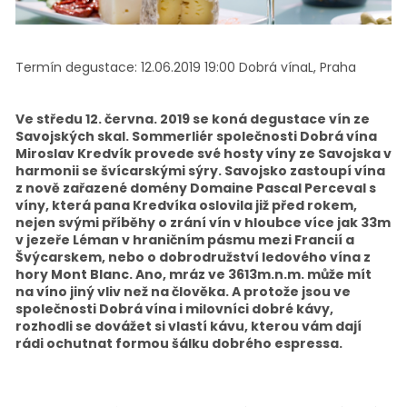
Termín degustace:
12.06.2019 19:00
Dobrá vínaL, Praha
Ve středu 12. června. 2019 se koná degustace vín ze
Savojských skal. Sommerliér společnosti Dobrá vína
Miroslav Kredvík provede své hosty víny ze Savojska v
harmonii se švícarskými sýry. Savojsko zastoupí vína
z nově zařazené domény Domaine Pascal Perceval s
víny, která pana Kredvíka oslovila již před rokem,
nejen svými příběhy o zrání vín v hloubce více jak 33m
v jezeře Léman v hraničním pásmu mezi Francií a
Švýcarskem, nebo o dobrodružství ledového vína z
hory Mont Blanc. Ano, mráz ve 3613m.n.m. může mít
na víno jiný vliv než na člověka. A protože jsou ve
společnosti Dobrá vína i milovníci dobré kávy,
rozhodli se dovážet si vlastí kávu, kterou vám dají
rádi ochutnat formou šálku dobrého espressa.