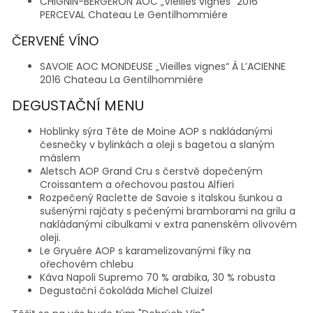
CHIGNIN-BERGERON AOC „Vieilles vignes“ 2016
PERCEVAL Chateau Le Gentilhommiére
ČERVENÉ VÍNO
SAVOIE AOC MONDEUSE „Vieilles vignes“ Á L’ACIENNE
2016 Chateau La Gentilhommiére
DEGUSTAČNÍ MENU
Hoblinky sýra Tête de Moine AOP s nakládanými
česnečky v bylinkách a oleji s bagetou a slaným
máslem
Aletsch AOP Grand Cru s čerstvě dopečeným
Croissantem a ořechovou pastou Alfieri
Rozpečený Raclette de Savoie s italskou šunkou a
sušenými rajčaty s pečenými bramborami na grilu a
nakládanými cibulkami v extra panenském olivovém
oleji.
Le Gryuére AOP s karamelizovanými fíky na
ořechovém chlebu
Káva Napoli Supremo 70 % arabika, 30 % robusta
Degustační čokoláda Michel Cluizel