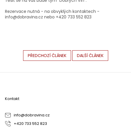
Těšit se na vás bude tým "Dobrých Vín".
Rezervace nutná - na obvyklých kontaktech -
info@dobravina.cz nebo +420 733 552 823
PŘEDCHOZÍ ČLÁNEK
DALŠÍ ČLÁNEK
Z
á
p
a
Kontakt
t
í
info
@
dobravina.cz
+420 733 552 823