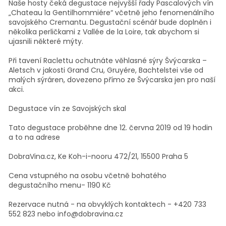
Naše hosty čeká degustace nejvyšší řady Pascalových vín
„Chateau la Gentilhommiére“ včetně jeho fenomenálního
savojského Cremantu. Degustační scénář bude doplněn i
několika perličkami z Vallée de la Loire, tak abychom si
ujasnili některé mýty.
Při tavení Raclettu ochutnáte věhlasné sýry Švýcarska –
Aletsch v jakosti Grand Cru, Gruyére, Bachtelstei vše od
malých sýráren, dovezeno přímo ze Švýcarska jen pro naší
akci.
Degustace vín ze Savojských skal
Tato degustace proběhne dne 12. června 2019 od 19 hodin
a to na adrese
DobraVina.cz, Ke Koh-i-nooru 472/21, 15500 Praha 5
Cena vstupného na osobu včetně bohatého
degustačního menu- 1190 Kč
Rezervace nutná - na obvyklých kontaktech - +420 733
552 823 nebo info@dobravina.cz