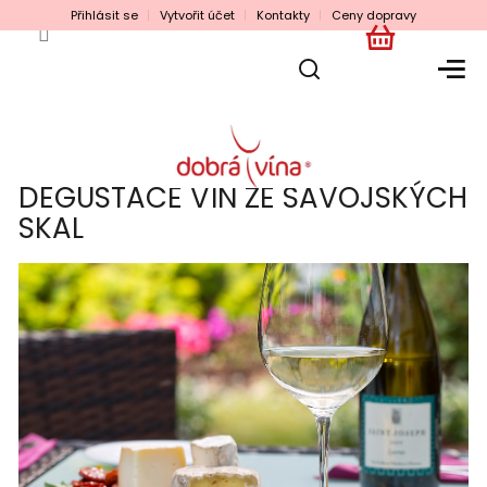
Přejít
Přihlásit se
Vytvořit účet
Kontakty
Ceny dopravy
na
obsah
NÁKUPNÍ
KOŠÍK
DEGUSTACE VÍN ZE SAVOJSKÝCH
SKAL