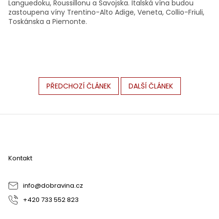
Languedoku, Roussillonu a Savojska. Italská vína budou
zastoupena víny Trentino-Alto Adige, Veneta, Collio-Friuli,
Toskánska a Piemonte.
PŘEDCHOZÍ ČLÁNEK
DALŠÍ ČLÁNEK
Z
á
p
a
Kontakt
t
í
info
@
dobravina.cz
+420 733 552 823