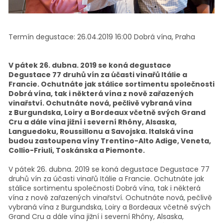
Termín degustace:
26.04.2019 16:00
Dobrá vína, Praha
V pátek 26. dubna. 2019 se koná degustace
Degustace 77 druhů vín za účasti vinařů Itálie a
Francie. Ochutnáte jak stálice sortimentu společnosti
Dobrá vína, tak i některá vína z nově zařazených
vinařství. Ochutnáte nová, pečlivě vybraná vína
z Burgundska, Loiry a Bordeaux včetně svých Grand
Cru a dále vína jižní i severní Rhôny, Alsaska,
Languedoku, Roussillonu a Savojska. Italská vína
budou zastoupena víny Trentino-Alto Adige, Veneta,
Collio-Friuli, Toskánska a Piemonte.
V pátek 26. dubna. 2019 se koná degustace Degustace 77
druhů vín za účasti vinařů Itálie a Francie. Ochutnáte jak
stálice sortimentu společnosti Dobrá vína, tak i některá
vína z nově zařazených vinařství. Ochutnáte nová, pečlivě
vybraná vína z Burgundska, Loiry a Bordeaux včetně svých
Grand Cru a dále vína jižní i severní Rhôny, Alsaska,