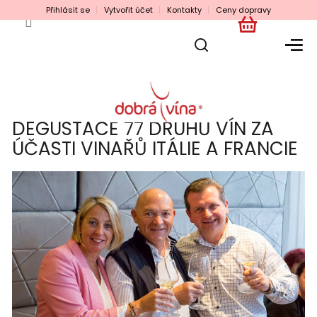
Přejít
Přihlásit se
Vytvořit účet
Kontakty
Ceny dopravy
na
obsah
NÁKUPNÍ
KOŠÍK
DEGUSTACE 77 DRUHŮ VÍN ZA
ÚČASTI VINAŘŮ ITÁLIE A FRANCIE