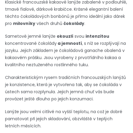
Klasické francouzské kakaové lanýže zabalené v podlouhlé,
tmavě fialové, dárkové krabičce. Krásné elegantní balení
těchto čokoládových bonbónů je přímo ideální jako dárek
pro
milovníky
všech druhů
čokolády
.
Sametově jemné lanýže
okouzlí
svou
intenzitou
koncentrované čokolády
a jemností
, s níž se rozplývají na
jazyku. Jejich základem je čokoládová ganache obalená v
kakaovém prášku. Jsou vyrobeny z prvotřídního kakaa a
kvalitního neztuženého rostlinného tuku.
Charakteristickým rysem tradičních francouzských lanýžů
je konzistence, která je vytvořena tak, aby se čokoláda v
ústech sama rozplynula. Jejich jemná chuť vás bude
provázet ještě dlouho po jejich konzumaci.
Lanýže jsou velmi citlivé na vyšší teplotu, na což je dobré
pamatovat při jejich skladování, obzvláště v teplých
letních měsících.