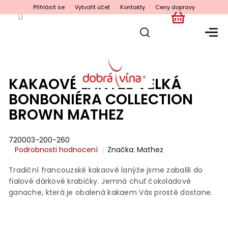
Přejít
Přihlásit se
Vytvořit účet
Kontakty
Ceny dopravy
na
obsah
NÁKUPNÍ
KOŠÍK
KAKAOVÉ LANÝŽE VELKÁ
BONBONIÉRA COLLECTION
BROWN MATHEZ
720003-200-260
Průměrné
Podrobnosti hodnocení
Značka:
Mathez
hodnocení
produktu
Tradiční francouzské kakaové lanýže jsme zabalili do
je
fialové dárkové krabičky. Jemná chuť čokoládové
0,0
ganache, která je obalená kakaem Vás prostě dostane.
z
5
hvězdiček.