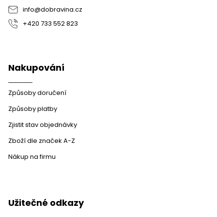
info
@
dobravina.cz
+420 733 552 823
Nakupování
Způsoby doručení
Způsoby platby
Zjistit stav objednávky
Zboží dle značek A-Z
Nákup na firmu
Užitečné odkazy