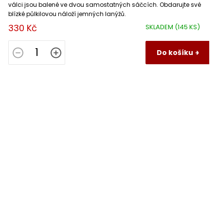
válci jsou balené ve dvou samostatných sáčcích. Obdarujte své
blízké půlkilovou náloží jemných lanýžů.
330 Kč
SKLADEM
(145 KS)
Do košíku