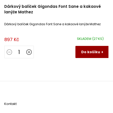
Dárkový balíček Gigondas Font Sane a kakaové
lanýže Mathez
Dárkový balíček Gigondas Font Sane a kakaové lanýže Mathez
897 Kč
SKLADEM
(27 KS)
Do košíku
Z
á
p
a
Kontakt
t
í