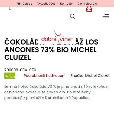
Přejít
Přihlásit se
Vytvořit účet
Kontakty
Ceny dopravy
na
obsah
NÁKUPNÍ
KOŠÍK
ČOKOLÁDA - PLANTÁŽ LOS
ANCONES 73% BIO MICHEL
CLUIZEL
700008-004-070
Průměrné
Podrobnosti hodnocení
Značka:
Michel Cluizel
hodnocení
BIO
produktu
Jemná hořká čokoláda 73 % je plné chuti s tóny lékořice,
je
červeného ovoce a zelených oliv. Použité boby
0,0
pocházejí z plantáží v Dominikánské Republice.
z
5
hvězdiček.