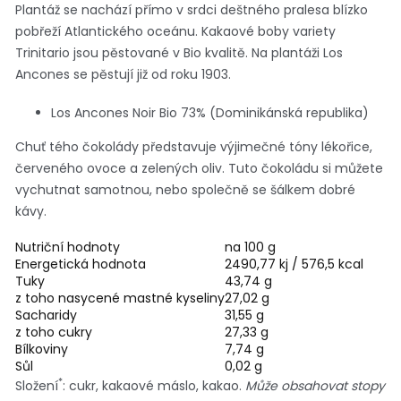
Plantáž se nachází přímo v srdci deštného pralesa blízko
pobřeží Atlantického oceánu. Kakaové boby variety
Trinitario jsou pěstované v Bio kvalitě. Na plantáži Los
Ancones se pěstují již od roku 1903.
Los Ancones Noir Bio 73% (Dominikánská republika)
Chuť tého čokolády představuje výjimečné tóny lékořice,
červeného ovoce a zelených oliv. Tuto čokoládu si můžete
vychutnat samotnou, nebo společně se šálkem dobré
kávy.
Nutriční hodnoty
na 100 g
Energetická hodnota
2490,77 kj / 576,5 kcal
Tuky
43,74 g
z toho nasycené mastné kyseliny
27,02 g
Sacharidy
31,55 g
z toho cukry
27,33 g
Bílkoviny
7,74 g
Sůl
0,02 g
*
Složení
: cukr, kakaové máslo, kakao.
Může obsahovat stopy