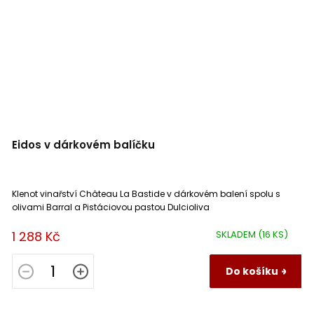
Eidos v dárkovém balíčku
Klenot vinařství Château La Bastide v dárkovém balení spolu s
olivami Barral a Pistáciovou pastou Dulcioliva
1 288 Kč
SKLADEM
(16 KS)
Do košíku