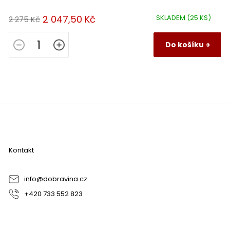
2 047,50 Kč
SKLADEM
(25 KS)
2 275 Kč
Do košíku
Z
á
p
a
Kontakt
t
í
info
@
dobravina.cz
+420 733 552 823