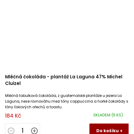
Mléčná čokoláda - plantáž La Laguna 47% Michel
Cluizel
Mléčná tabulková čokoláda, z guatemalské plantáže u jezera La
Laguna, nese rovnováhu mezi tóny cappuccina a horké čokolády s
tóny lískových ořechů a toastu.
184 Kč
SKLADEM
(5 KS)
Do košíku