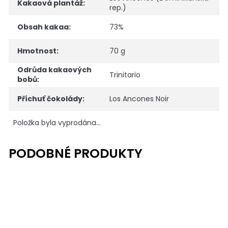
Kakaová plantáž
:
rep.)
Obsah kakaa
:
73%
Hmotnost
:
70 g
Odrůda kakaových
Trinitario
bobů
:
Příchuť čokolády
:
Los Ancones Noir
Položka byla vyprodána…