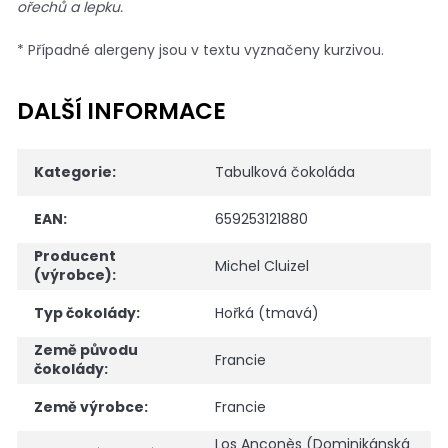
ořechů a lepku.
* Případné alergeny jsou v textu vyznačeny kurzivou.
DALŠÍ INFORMACE
Kategorie
:
Tabulková čokoláda
EAN
:
659253121880
Producent
Michel Cluizel
(výrobce)
:
Typ čokolády
:
Hořká (tmavá)
Země původu
Francie
čokolády
:
Země výrobce
:
Francie
Los Anconès (Dominikánská