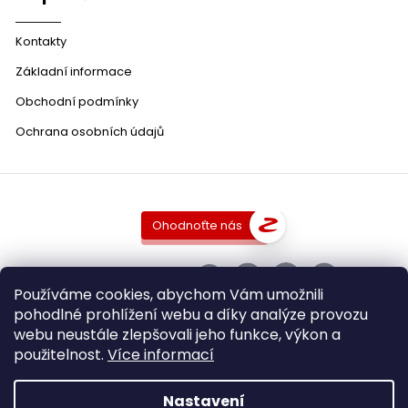
Kontakty
Základní informace
Obchodní podmínky
Ochrana osobních údajů
Ohodnoťte nás
SLEDUJTE NÁS
Používáme cookies, abychom Vám umožnili
pohodlné prohlížení webu a díky analýze provozu
webu neustále zlepšovali jeho funkce, výkon a
použitelnost.
Více informací
Copyright 2026
DobraVina.cz
. Všechna práva vyhrazena.
Upravit nastavení cookies
Nastavení
Grafický návrh vytvořil a nakódoval
Shoptak.cz