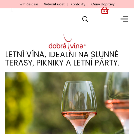
Přejít
Přihlásit se
Vytvořit účet
Kontakty
Ceny dopravy
na
obsah
NÁKUPNÍ
KOŠÍK
LETNÍ VÍNA, IDEÁLNÍ NA SLUNNÉ
TERASY, PIKNIKY A LETNÍ PÁRTY.