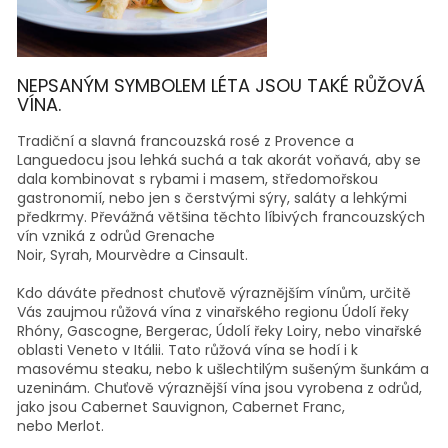
NEPSANÝM SYMBOLEM LÉTA JSOU TAKÉ RŮŽOVÁ
VÍNA.
Tradiční a slavná
francouzská rosé
z Provence a
Languedocu jsou lehká suchá a tak akorát voňavá, aby se
dala kombinovat s rybami i masem, středomořskou
gastronomií, nebo jen s čerstvými sýry, saláty a lehkými
předkrmy. Převážná většina těchto líbivých francouzských
vín vzniká z odrůd
Grenache
Noir,
Syrah,
Mourvèdre
a
Cinsault.
Kdo dáváte přednost chuťově výraznějším vínům, určitě
Vás zaujmou růžová vína z vinařského regionu
Údolí řeky
Rhóny, Gascogne,
Bergerac,
Údolí řeky Loiry, nebo vinařské
oblasti
Veneto
v Itálii. Tato růžová vína se hodí i k
masovému steaku, nebo k ušlechtilým sušeným šunkám a
uzeninám. Chuťově výraznější vína jsou vyrobena z odrůd,
jako jsou
Cabernet Sauvignon,
Cabernet Franc,
nebo
Merlot.