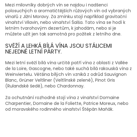
Mezi milovníky dobrých vín se najdou i nadšenci
polosuchých a aromatičtějších růžových vín od vybraných
vinařů z Jižní
Moravy. Za zmínku stojí například gravitační
vinařství
Vilavin, nebo vinařství
Šalša. Tato vína se hodí k
letním tvarohovým dezertům, k jahodám, nebo si je
můžete užít jen tak samotná pro požitek z letního dne.
SVĚŽÍ A LEHKÁ BÍLÁ VÍNA JSOU STÁLICEMI
NEJEDNÉ LETNÍ PÁRTY.
Mezi letní svěží
bílá vína
určitě patří vína z oblasti z Vallée
de la Loire, Gascogne, nebo také suchá bílá
rakouská vína
z
Weinviertelu. Většina bílých vín vzniká z odrůd
Sauvignon
Blanc,
Grüner Veltliner (Veltlínské zelené),
Pinot Gris
(Rulandské šedé), nebo
Chardonnay.
Za ochutnání rozhodně stojí vína z vinařství
Domaine
Charpentier,
Domaine de la Foliette,
Patrice Moreux, nebo
od moravského rodinného
vinařství Štěpán Maňák.