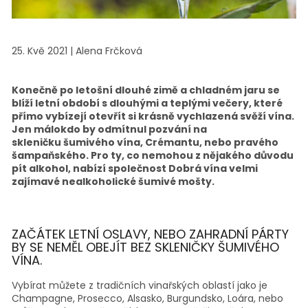
25. Kvě 2021
|
Alena Frčková
Konečně po letošní dlouhé zimě a chladném jaru se
blíží letní období s dlouhými a teplými večery, které
přímo vybízejí otevřít si krásně vychlazená svěží vína.
Jen málokdo by odmítnul pozvání na
skleničku šumivého vína, Crémantu, nebo pravého
šampaňského. Pro ty, co nemohou z nějakého důvodu
pít alkohol, nabízí společnost Dobrá vína velmi
zajímavé nealkoholické šumivé mošty.
ZAČÁTEK LETNÍ OSLAVY, NEBO ZAHRADNÍ PÁRTY
BY SE NEMĚL OBEJÍT BEZ SKLENIČKY ŠUMIVÉHO
VÍNA.
Vybírat můžete z tradičních vinařských oblastí jako je
Champagne, Prosecco, Alsasko, Burgundsko, Loára, nebo