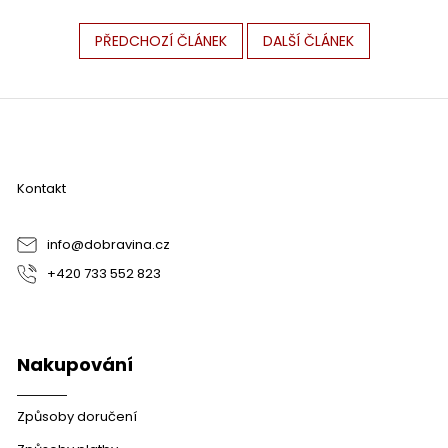
PŘEDCHOZÍ ČLÁNEK
DALŠÍ ČLÁNEK
Z
á
p
a
Kontakt
t
í
info
@
dobravina.cz
+420 733 552 823
Nakupování
Způsoby doručení