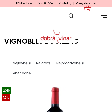
Přejít
Přihlásit se
Vytvořit účet
Kontakty
Ceny dopravy
na
obsah
NÁKUPNÍ
KOŠÍK
VIGNOBLES BOUILLAC
Ř
a
Nejlevnější
Nejdražší
Nejprodávanější
z
e
Abecedně
n
í
V
p
ý
2016
r
p
1,5 L
o
i
d
s