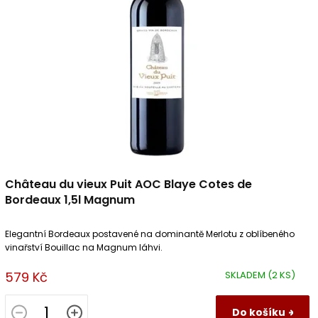
u
p
k
r
t
o
ů
d
u
k
t
ů
Château du vieux Puit AOC Blaye Cotes de
Bordeaux 1,5l Magnum
Elegantní Bordeaux postavené na dominantě Merlotu z oblíbeného
vinařství Bouillac na Magnum láhvi.
579 Kč
SKLADEM
(2 KS)
Do košíku