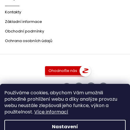
Kontakty
Základní informace
Obchodní podmínky
Ochrana osobních údajů
Ohodnoťte nás
SLEDUJTE NÁS
Používáme cookies, abychom Vám umožnili
pohodlné prohlížení webu a díky analýze provozu
webu neustále zlepšovali jeho funkce, výkon a
použitelnost.
Více informací
Copyright 2026
DobraVina.cz
. Všechna práva vyhrazena.
Upravit nastavení cookies
Nastavení
Grafický návrh vytvořil a nakódoval
Shoptak.cz