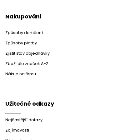
v
ý
p
Nakupování
i
s
u
Způsoby doručení
Způsoby platby
Zjistit stav objednávky
Zboží dle značek A-Z
Nákup na firmu
Užitečné odkazy
Nejčastější dotazy
Zajímavosti