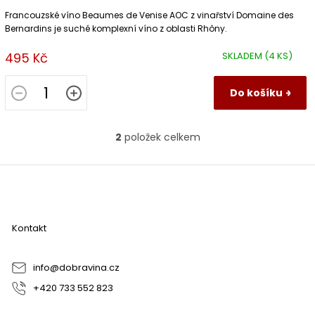
Francouzské víno Beaumes de Venise AOC z vinařství Domaine des
Bernardins je suché komplexní víno z oblasti Rhôny.
495 Kč
SKLADEM
(4 KS)
Do košíku
2
položek celkem
O
v
l
Z
á
á
d
p
a
a
c
Kontakt
t
í
í
p
r
info
@
dobravina.cz
v
+420 733 552 823
k
y