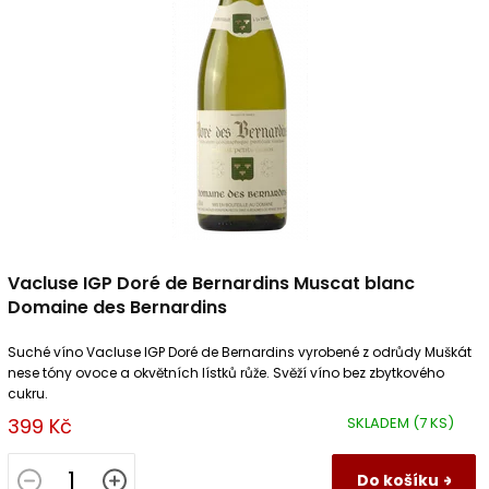
u
p
k
r
t
o
ů
d
u
k
t
ů
Vacluse IGP Doré de Bernardins Muscat blanc
Domaine des Bernardins
Suché víno Vacluse IGP Doré de Bernardins vyrobené z odrůdy Muškát
nese tóny ovoce a okvětních lístků růže. Svěží víno bez zbytkového
cukru.
399 Kč
SKLADEM
(7 KS)
Do košíku