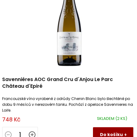
u
p
k
r
t
o
ů
d
u
k
t
ů
Savenniéres AOC Grand Cru d´Anjou Le Parc
Château d´Epiré
Francouzské víno vyrobené z odrůdy Chenin Blanc bylo šlechtěné po
dobu 9 měsíců v nerezovém tanku. Pochází z apelace Savennieres na
Loiře.
748 Kč
SKLADEM
(2 KS)
Do košíku