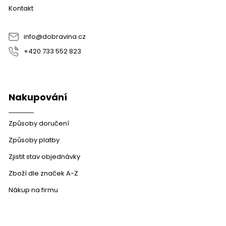
a
c
Kontakt
t
í
í
p
r
info
@
dobravina.cz
v
+420 733 552 823
k
y
v
ý
p
Nakupování
i
s
u
Způsoby doručení
Způsoby platby
Zjistit stav objednávky
Zboží dle značek A-Z
Nákup na firmu