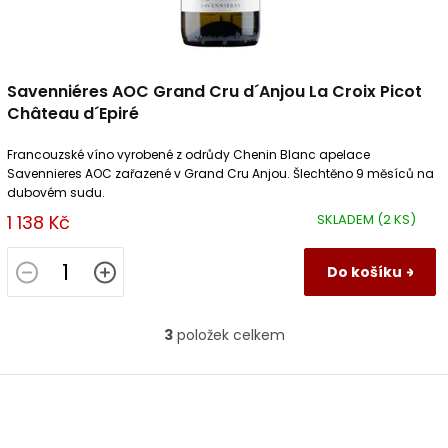
Savenniéres AOC Grand Cru d´Anjou La Croix Picot
Château d´Epiré
Francouzské víno vyrobené z odrůdy Chenin Blanc apelace
Savennieres AOC zařazené v Grand Cru Anjou. Šlechtěno 9 měsíců na
dubovém sudu.
1 138 Kč
SKLADEM
(2 KS)
Do košíku
3
položek celkem
O
v
l
Z
á
á
d
p
a