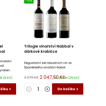
-10%
el
Trilogie vinařství Nabbal v
bal
dárkové krabičce
inařství
Degustační set robustních vín ze
odí
Španělského vinařství Nabal.
vyrobené
Albillo .
2 047,50 Kč
2 275 Kč
EM
(6 KS)
SKLADEM
(25 KS)
ošíku
Do košíku