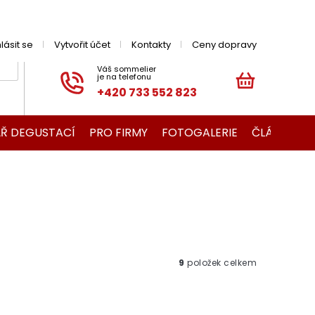
hlásit se
Vytvořit účet
Kontakty
Ceny dopravy
+420 733 552 823
NÁKUPNÍ
KOŠÍK
Ř DEGUSTACÍ
PRO FIRMY
FOTOGALERIE
ČLÁNKY O V
9
položek celkem