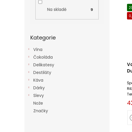
V
í
í
ý
2
p
p
Na skladě
9
p
a
r
0,
i
n
o
s
e
d
Přeskočit
p
l
u
Kategorie
kategorie
r
k
o
t
Vína
d
ů
Čokoláda
u
Va
Delikatesy
k
D
Destiláty
t
ů
Káva
Šp
Dárky
Ri
Te
Slevy
tex
4
Nože
Značky