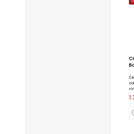
1,
Cr
B
Če
od
ví
1