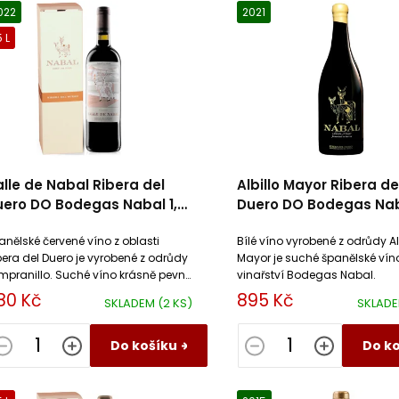
022
2021
5 L
lle de Nabal Ribera del
Albillo Mayor Ribera de
ero DO Bodegas Nabal 1,5l
Duero DO Bodegas Na
agnum
anělské červené víno z oblasti
Bílé víno vyrobené z odrůdy Al
bera del Duero je vyrobené z odrůdy
Mayor je suché španělské vín
mpranillo. Suché víno krásně pevné
vinařství Bodegas Nabal.
tury.
80 Kč
895 Kč
SKLADEM
(2 KS)
SKLAD
Do košíku
Do k