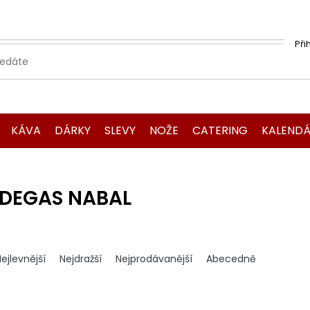
Při
KÁVA
DÁRKY
SLEVY
NOŽE
CATERING
KALENDÁ
DEGAS NABAL
ejlevnější
Nejdražší
Nejprodávanější
Abecedně