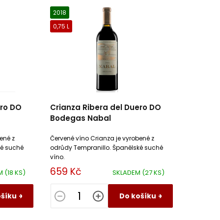
2018
0,75 L
ero DO
Crianza Ribera del Duero DO
Bodegas Nabal
ené z
Červené víno Crianza je vyrobené z
ké suché
odrůdy Tempranillo. Španělské suché
víno.
659 Kč
EM
(18 KS)
SKLADEM
(27 KS)
ošíku
Do košíku