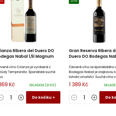
5 L
2015
ianza Ribera del Duero DO
Gran Reserva Ribera d
odegas Nabal 1,5l Magnum
Duero DO Bodegas Na
rvené víno Crianza je vyrobené z
Červené víno ze španělského v
růdy Tempranillo. Španělské suché
Bodegas Nabal je vlajkovou l
no.
tohoto vinařství. Suché víno 
z odrůdy Tempranillo, Merlot a 
 369 Kč
1 389 Kč
SKLADEM
(21 KS)
SKLAD
Do košíku
Do k
O