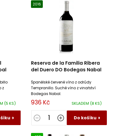
2016
l
Reserva de la Familia Ribera
bal
del Duero DO Bodegas Nabal
billo
Španělské červené víno z odrůdy
o z
Tempranillo. Suché víno z vinařství
Bodegas Nabal.
936 Kč
EM
(5 KS)
SKLADEM
(8 KS)
ošíku
Do košíku