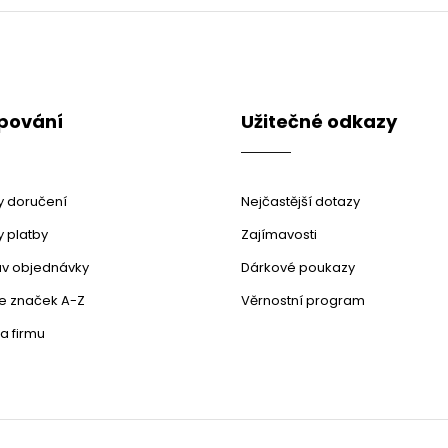
v
l
á
d
a
c
pování
Užitečné odkazy
í
p
r
v
k
 doručení
Nejčastější dotazy
y
v
 platby
Zajímavosti
ý
stav objednávky
Dárkové poukazy
p
i
le značek A-Z
Věrnostní program
s
u
a firmu