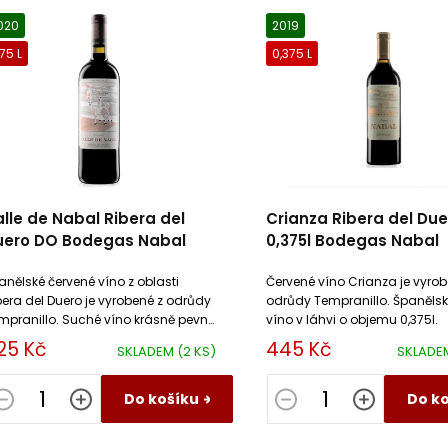
020
2019
75 L
0,375 L
lle de Nabal Ribera del
Crianza Ribera del Du
uero DO Bodegas Nabal
0,375l Bodegas Nabal
anělské červené víno z oblasti
Červené víno Crianza je vyrob
bera del Duero je vyrobené z odrůdy
odrůdy Tempranillo. Španěls
mpranillo. Suché víno krásně pevné
víno v láhvi o objemu 0,375l.
tury.
25 Kč
445 Kč
SKLADEM
(2 KS)
SKLAD
Do košíku
Do k