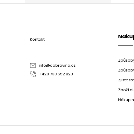
Z
á
p
a
t
Naku
í
Kontakt
Způsoby
info
@
dobravina.cz
Způsoby
+420 733 552 823
Zjistit 
Zboží d
Nákup n