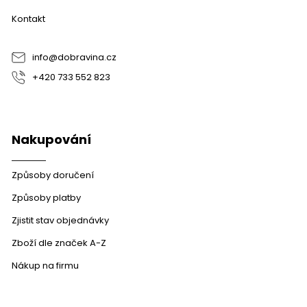
a
Kontakt
t
í
info
@
dobravina.cz
+420 733 552 823
Nakupování
Způsoby doručení
Způsoby platby
Zjistit stav objednávky
Zboží dle značek A-Z
Nákup na firmu