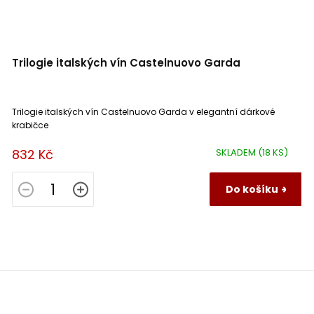
Trilogie italských vín Castelnuovo Garda
Trilogie italských vín Castelnuovo Garda v elegantní dárkové
krabičce
832 Kč
SKLADEM
(18 KS)
Do košíku
Z
á
p