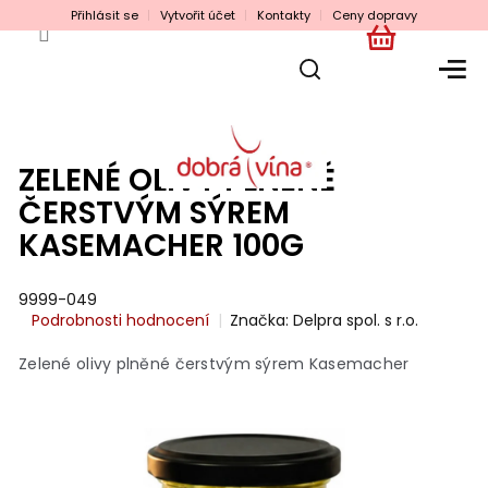
Přejít
Přihlásit se
Vytvořit účet
Kontakty
Ceny dopravy
na
obsah
NÁKUPNÍ
KOŠÍK
ZELENÉ OLIVY PLNĚNÉ
ČERSTVÝM SÝREM
KASEMACHER 100G
9999-049
Průměrné
Podrobnosti hodnocení
Značka:
Delpra spol. s r.o.
hodnocení
produktu
Zelené olivy plněné čerstvým sýrem Kasemacher
je
0,0
z
5
hvězdiček.