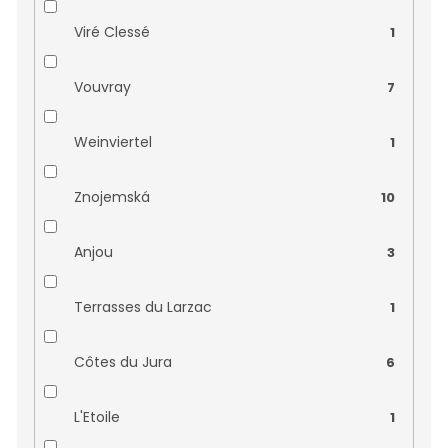
Malpasso
0
Viré Clessé
1
Marko Lukas Markowitsch
0
Vouvray
7
Mastia
0
Weinviertel
1
Maucaillou
0
Znojemská
10
Morini srl
0
Anjou
3
Patrice Moreux
0
Terrasses du Larzac
1
Paul Ginglinger
0
Côtes du Jura
6
Pinon Damien
0
L'Etoile
1