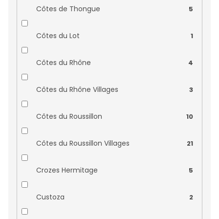
Domaine Betton
0
Côtes de Thongue
5
Domaine Cassan
0
Côtes du Lot
1
Domaine Courtault Michelet
0
Côtes du Rhône
4
Domaine de Font Sane
0
Côtes du Rhône Villages
3
Domaine de Haut Bourg
0
Côtes du Roussillon
10
Domaine de Juchepie
0
Côtes du Roussillon Villages
21
Domaine de lˇOlivette
0
Crozes Hermitage
5
Domaine de la Briaudiere
0
Custoza
2