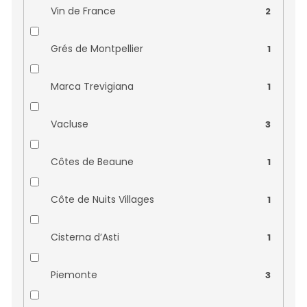
Veuve Fourny Et Fils
0
Vin de France
2
Vignerons Catalans
0
Grés de Montpellier
1
Vignobles Bouillac
0
Marca Trevigiana
1
Vignobles Pelvillain
0
Vacluse
3
Vignobles Robin Lafugie
0
Côtes de Beaune
1
Vinař Jiří Uherek
0
Côte de Nuits Villages
1
Vinařství Gotberg
0
Cisterna d’Asti
1
Vinařství Marada
0
Piemonte
3