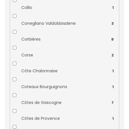
Corte Figaretto
0
Collio
1
Dhaara
0
Conegliano Valdobbiadene
3
Dobrá vína
0
Corbiéres
9
Domaine Alain Gras
0
Corse
2
Domaine Allois
0
Côte Chalonnaise
1
Domaine André Bonhomme
0
Coteaux Bourguignons
1
Domaine Belle
0
Côtes de Gascogne
7
Domaine Belot
0
Côtes de Provence
1