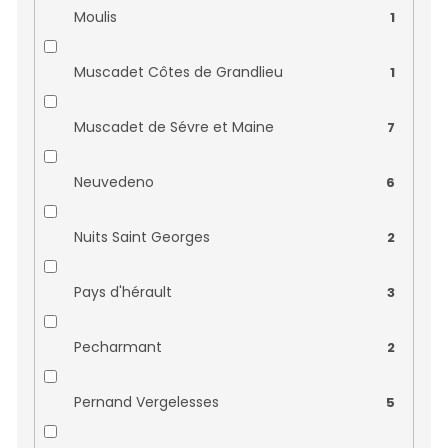
Château Corbin Montagne
0
Moulis
1
Château d´Epiré
0
Muscadet Côtes de Grandlieu
1
Château de Bouchassy
0
Muscadet de Sévre et Maine
7
Château de Calvimont
0
Neuvedeno
6
Château de Cornemps
0
Nuits Saint Georges
2
Château de Gaudou
0
Pays d'hérault
3
Château de la Cormerais
0
Pecharmant
2
Château de Trinquevedel
0
Pernand Vergelesses
5