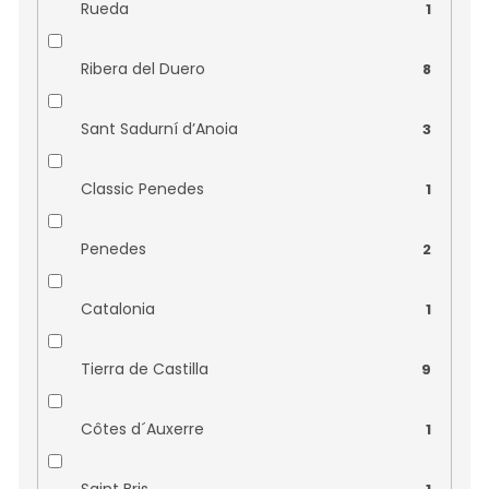
Vinařství Obelisk
0
Rueda
1
Vinařství Šalša
0
Ribera del Duero
8
Vinařství Špalek
0
Sant Sadurní d’Anoia
3
Vinařství Štěpán Maňák
0
Classic Penedes
1
Vinařství Vilavin
0
Penedes
2
Catalonia
1
Tierra de Castilla
9
Côtes d´Auxerre
1
Saint Bris