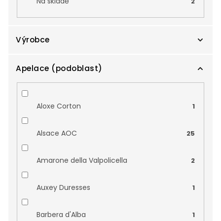
Na skladě
2
ů
Výrobce
Apelace (podoblast)
Agricola Pliniana s.c.a.
0
Aldea
0
Aloxe Corton
1
Anne de Joyeuse
0
Alsace AOC
25
Aymar
0
Amarone della Valpolicella
2
Azienda Agricola Humar
0
Auxey Duresses
1
Bartoli Giusti
0
Barbera d'Alba
1