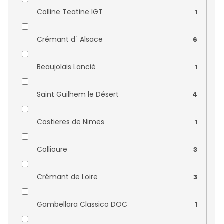
Quinta do Noval
0
Colline Teatine IGT
1
Raymond Morin
0
Crémant d´ Alsace
6
Roca Egea
0
Beaujolais Lancié
1
Tenuta la Presa
0
Saint Guilhem le Désert
4
Tines de Roqueta
0
Costieres de Nimes
1
Varias
0
Collioure
3
Varis
0
Crémant de Loire
3
Vellas
0
Gambellara Classico DOC
1