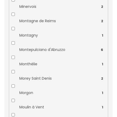
Domaine Venot
0
Minervois
2
Domaine Wach
0
Montagne de Reims
2
Finca Ferrer
0
Montagny
1
Francois Seconde
0
Montepulciano d'Abruzzo
6
Haindl Erlacher
0
Monthélie
1
Château Bardins
0
Morey Saint Denis
2
Château Billeron Bouquey
0
Morgon
1
Château Bourseau
0
Moulin à Vent
1