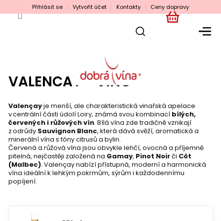
Přejít
Přihlásit se
Vytvořit účet
Kontakty
Ceny dopravy
na
obsah
NÁKUPNÍ
KOŠÍK
VALENCAY - VÍNO
Valençay
je menší, ale charakteristická vinařská apelace
v centrální části údolí Loiry, známá svou kombinací
bílých,
červených i růžových vín
. Bílá vína zde tradičně vznikají
z odrůdy
Sauvignon Blanc
, která dává svěží, aromatická a
minerální vína s tóny citrusů a bylin.
Červená a růžová vína jsou obvykle lehčí, ovocná a příjemně
pitelná, nejčastěji založená na
Gamay
,
Pinot Noir
či
Côt
(Malbec)
. Valençay nabízí přístupná, moderní a harmonická
vína ideální k lehkým pokrmům, sýrům i každodennímu
popíjení.