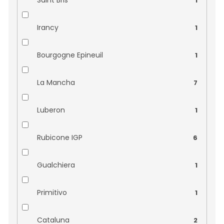
1
Irancy
1
Bourgogne Epineuil
1
La Mancha
7
Luberon
1
Rubicone IGP
6
Gualchiera
1
Primitivo
1
Cataluna
2