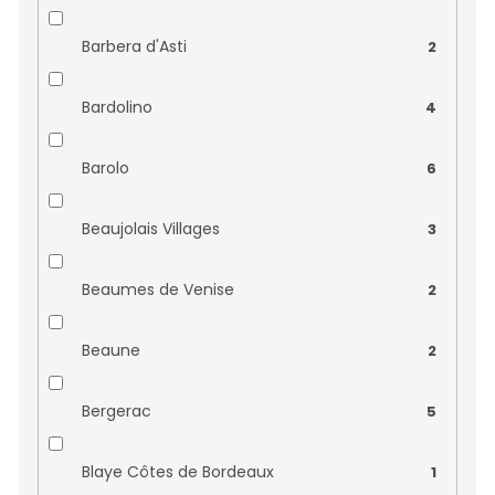
Bernard Magrez
0
Barbera d'Asti
2
Bodegas el Cidacos
0
Bardolino
4
Bodegas El Progreso
0
Barolo
6
Bodegas Nabal
0
Beaujolais Villages
3
Bodegas Riojanas
0
Beaumes de Venise
2
Bodegas Solar Viejo
0
Beaune
2
Bourillon Dorléans
0
Bergerac
5
Bric Cenciurio
0
Blaye Côtes de Bordeaux
1