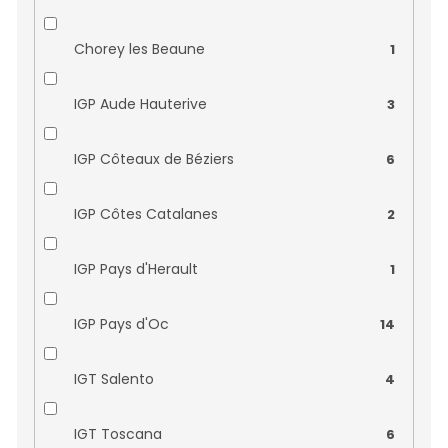
Domaine Champalou
0
Chorey les Beaune
1
Domaine Charpentier
0
IGP Aude Hauterive
3
Domaine Jean-Claude Rateau
0
IGP Côteaux de Béziers
6
Domaine Jérôme Meyer
0
IGP Côtes Catalanes
2
Domaine Julien Gros
0
IGP Pays d'Herault
1
Domaine Lasserre
0
IGP Pays d'Oc
14
Domaine Les Cailloux
0
IGT Salento
4
Domaine les Grands Bois
0
IGT Toscana
6