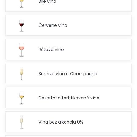
Bílé víno
Červené víno
Růžové víno
Šumivé víno a Champagne
Dezertní a fortifikované víno
Vína bez alkoholu 0%