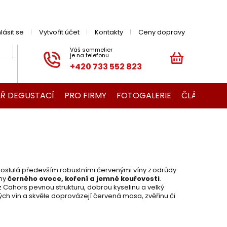
hlásit se
Vytvořit účet
Kontakty
Ceny dopravy
+420 733 552 823
NÁKUPNÍ
KOŠÍK
Ř DEGUSTACÍ
PRO FIRMY
FOTOGALERIE
ČLÁNKY O V
proslulá především robustními červenými víny z odrůdy
óny
černého ovoce, koření a jemné kouřovosti
.
z Cahors pevnou strukturu, dobrou kyselinu a velký
vých vín a skvěle doprovázejí červená masa, zvěřinu či