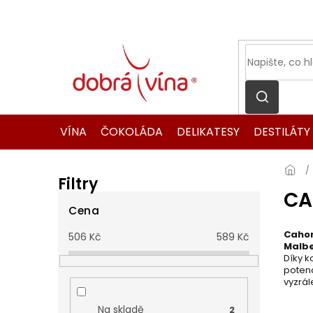
Přejít
na
obsah
VÍNA
ČOKOLÁDA
DELIKATESY
DESTILÁTY
Filtry
CA
P
o
Cena
s
Caho
506
Kč
589
Kč
t
Malb
r
Díky k
potenc
a
vyzrále
n
n
Na skladě
2