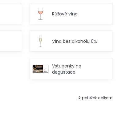
Růžové víno
Vína bez alkoholu 0%
Vstupenky na
degustace
2
položek celkem