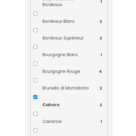
1
Bordeaux
Burmester
0
Bordeaux Blanc
2
Canals & Nubiola
0
Bordeaux Supérieur
2
Cantina Piandimare
0
Bourgogne Blanc
1
Cantine Povero
0
Bourgogne Rouge
4
Castelnuovo del Garda
0
Brunello di Montalcino
2
Caves Rigol
0
Cahors
2
Clos Fornelli
0
Cairanne
1
Clot de L´Oum
0