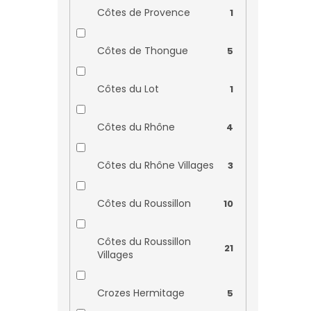
Côtes de Provence
1
Domaine Betton
0
Côtes de Thongue
5
Domaine Cassan
0
Côtes du Lot
1
Domaine Courtault
0
Michelet
Côtes du Rhône
4
Domaine de Font Sane
0
Côtes du Rhône Villages
3
Domaine de Haut
Côtes du Roussillon
0
10
Bourg
Côtes du Roussillon
Domaine de Juchepie
0
21
Villages
Domaine de lˇOlivette
0
Crozes Hermitage
5