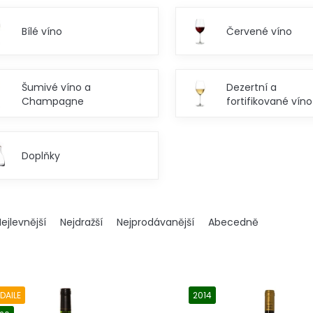
Bílé víno
Červené víno
Šumivé víno a
Dezertní a
Champagne
fortifikované víno
Doplňky
ejlevnější
Nejdražší
Nejprodávanější
Abecedně
DAILE
2014