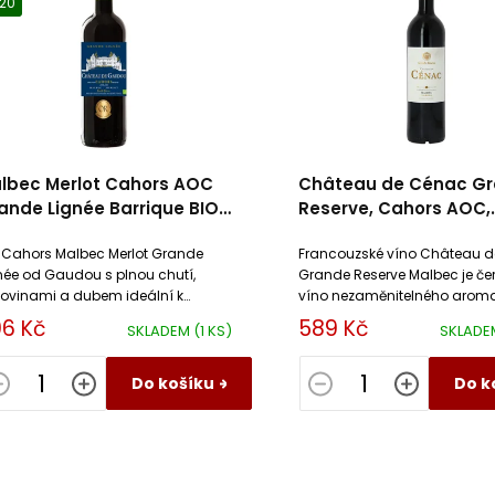
20
lbec Merlot Cahors AOC
Château de Cénac G
ande Lignée Barrique BIO
Reserve, Cahors AOC,
âteau de Gaudou
Vignobles Pelvillain
 Cahors Malbec Merlot Grande
Francouzské víno Château 
née od Gaudou s plnou chutí,
Grande Reserve Malbec je če
slovinami a dubem ideální k
víno nezaměnitelného aroma
ězímu, zvěřině a vyzrálým sýrům.
suché víno má vyrovnané tří
6 Kč
589 Kč
SKLADEM
(1 KS)
SKLAD
působí harmonicky.
Do košíku
Do k
O
v