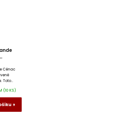
rande
de Cénac
rvené
. Toto
sloviny a
EM
(10 KS)
ošíku