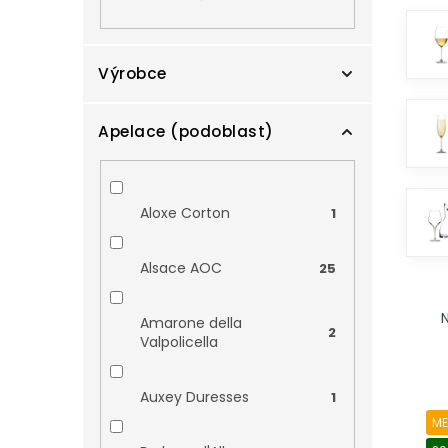
í
p
a
n
Výrobce
e
l
Apelace (podoblast)
Agricola Pliniana s.c.a.
0
Aldea
0
Aloxe Corton
1
Anne de Joyeuse
0
Alsace AOC
25
Ř
Aymar
0
a
N
Amarone della
2
z
Valpolicella
e
Azienda Agricola
0
n
Humar
V
Auxey Duresses
1
í
ý
p
ME
p
Bartoli Giusti
0