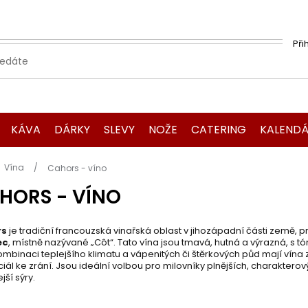
Při
KÁVA
DÁRKY
SLEVY
NOŽE
CATERING
KALENDÁ
Domů
Vína
Cahors - víno
HORS - VÍNO
rs
je tradiční francouzská vinařská oblast v jihozápadní části země, 
ec
, místně nazývané „Côt“. Tato vína jsou tmavá, hutná a výrazná, s t
ombinaci teplejšího klimatu a vápenitých či štěrkových půd mají vína 
iál ke zrání. Jsou ideální volbou pro milovníky plnějších, charaktero
jší sýry.