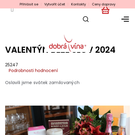
Přejít
Přihlásit se
Vytvořit účet
Kontakty
Ceny dopravy
na
obsah
NÁKUPNÍ
KOŠÍK
VALENTÝN BEZE SLOV 2024
25247
Průměrné
Podrobnosti hodnocení
hodnocení
produktu
Oslavili jsme svátek zamilovaných
je
0,0
z
5
hvězdiček.