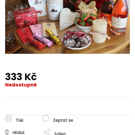
333 Kč
Nedostupné
Měrná
cena:
Tisk
Zeptat se
Hlídat
Sdílet