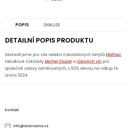
POPIS
DISKUZE
DETAILNÍ POPIS PRODUKTU
Sestavili jsme pro vás selekci čokoládových lanýžů
Mathez
,
tabulkové čokolády
Michel Cluizel
a
růžových vín
pro
společné oslavy zamilovaných, s 50% slevou na nákup 14.
února 2024
Z
á
p
a
Kontakt
t
í
info
@
dobravina.cz