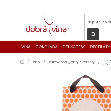
Přejít
na
obsah
VÍNA
ČOKOLÁDA
DELIKATESY
DESTILÁTY
Tašk
Domů
Dárky
Dárkové obaly, tašky a krabičky
stříb