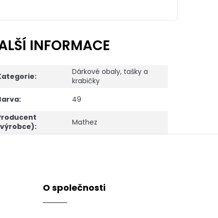
ALŠÍ INFORMACE
Dárkové obaly, tašky a
Kategorie
:
krabičky
Barva
:
49
Producent
Mathez
(výrobce)
:
O společnosti