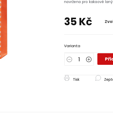
je
navržena pro kakaové lan
0,0
z
5
35 Kč
hvězdiček.
Zvo
Měrná
cena:
Varianta
Při
Tisk
Zept