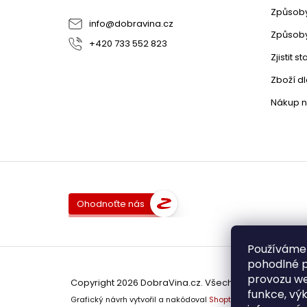
Způsoby
info
@
dobravina.cz
Způsoby
+420 733 552 823
Zjistit 
Zboží d
Nákup n
Ohodnoťte nás
Používáme
pohodlné p
provozu we
Copyright 2026
DobraVina.cz
. Všechna práva vyhra
funkce, výk
Grafický návrh vytvořil a nakódoval
Shoptak.cz