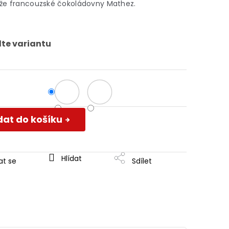
ýže francouzské čokoládovny Mathez.
lte variantu
dat do košíku
Hlídat
at se
Sdílet