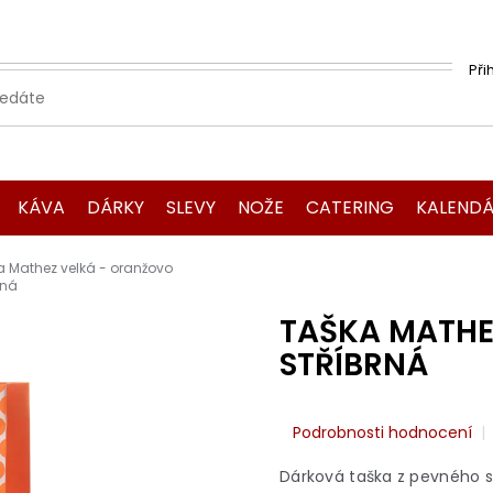
Při
KÁVA
DÁRKY
SLEVY
NOŽE
CATERING
KALENDÁ
a Mathez velká - oranžovo
rná
TAŠKA MATHE
STŘÍBRNÁ
Průměrné
Podrobnosti hodnocení
hodnocení
produktu
Dárková taška z pevného s