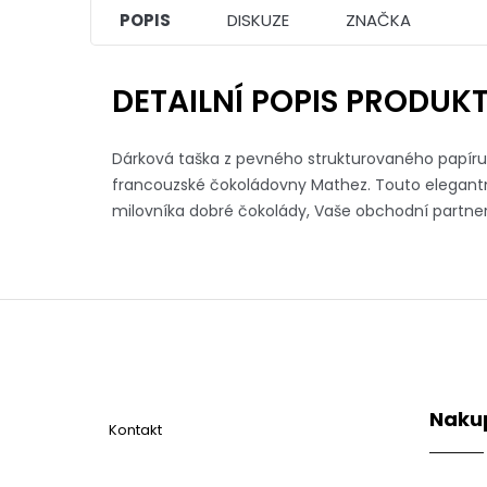
POPIS
DISKUZE
ZNAČKA
DETAILNÍ POPIS PRODUK
Dárková taška z pevného strukturovaného papíru 
francouzské čokoládovny Mathez. Touto elegantn
milovníka dobré čokolády, Vaše obchodní partner
Z
á
p
a
t
Naku
í
Kontakt