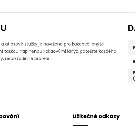
TU
D
a atlasové stužky je navržena pro kakaové lanýže
í taškou naplněnou kakaovými lanýži potěšíte každého
y, nebo rodinné přátele.
pování
Užitečné odkazy