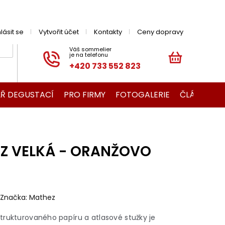
hlásit se
Vytvořit účet
Kontakty
Ceny dopravy
+420 733 552 823
NÁKUPNÍ
KOŠÍK
Ř DEGUSTACÍ
PRO FIRMY
FOTOGALERIE
ČLÁNKY O V
Z VELKÁ - ORANŽOVO
Značka:
Mathez
trukturovaného papíru a atlasové stužky je