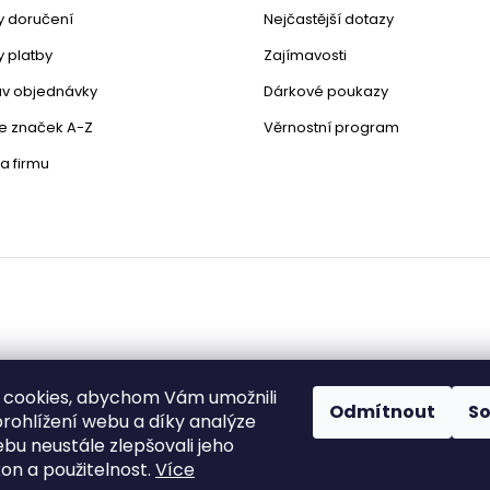
 doručení
Nejčastější dotazy
 platby
Zajímavosti
stav objednávky
Dárkové poukazy
le značek A-Z
Věrnostní program
a firmu
 cookies, abychom Vám umožnili
Odmítnout
S
rohlížení webu a díky analýze
bu neustále zlepšovali jeho
zena.
Upravit nastavení cookies
on a použitelnost.
Více