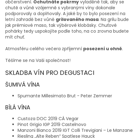
občerstvení.
Ochutnáte pokrmy
vyladěné tak, aby se
chutě a vůně vzájemně s vybranými víny dokonale
podporovaly a doplňovaly. A jaké by to bylo posezení na
letní zahradě bez vůně
grilovaného masa
. Na grilu bude
jak prémiové maso, tak výběrové klobásky. Chuťové
pohárky tedy uspokojíte podle toho, na co zrovna budete
mít chuť.
Atmosféru celého večera zpříjemní
posezení u ohně
.
Těšíme se na Vaši společnost!
SKLADBA VÍN PRO DEGUSTACI
ŠUMIVÁ VÍNA
Spumante Millesimato Brut - Peter Zemmer
BÍLÁ VÍNA
Custoza DOC 2019 CÁ Vegar
Pinot Grigio IGP 2019 Castelnovo
Manzoni Bianco 2019 IGT Colli Trevigiani – Le Manzane
Riesling „Alte Reben“ Spatlese Hauck