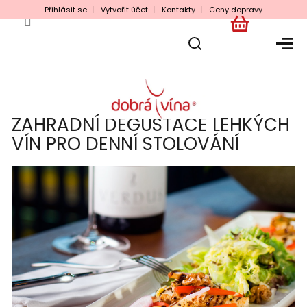
Přejít
Přihlásit se
Vytvořit účet
Kontakty
Ceny dopravy
na
obsah
NÁKUPNÍ
KOŠÍK
ZAHRADNÍ DEGUSTACE LEHKÝCH
VÍN PRO DENNÍ STOLOVÁNÍ