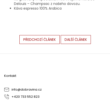
Delouis – Champsac z našeho dovozu.
Káva espresso 100% Arabica
PŘEDCHOZÍ ČLÁNEK
DALŠÍ ČLÁNEK
Z
á
p
a
Kontakt
t
í
info
@
dobravina.cz
+420 733 552 823