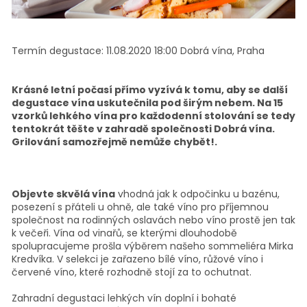
Termín degustace:
11.08.2020 18:00
Dobrá vína, Praha
Krásné letní počasí přímo vyzívá k tomu, aby se další
degustace vína uskutečnila pod širým nebem. Na 15
vzorků lehkého vína pro každodenní stolování se tedy
tentokrát těšte v zahradě společnosti Dobrá vína.
Grilování samozřejmě nemůže chybět!.
Objevte skvělá vína
vhodná jak k odpočinku u bazénu,
posezení s přáteli u ohně, ale také víno pro příjemnou
společnost na rodinných oslavách nebo víno prostě jen tak
k večeři. Vína od vinařů, se kterými dlouhodobě
spolupracujeme prošla výběrem našeho sommeliéra Mirka
Kredvíka. V selekci je zařazeno bílé víno, růžové víno i
červené víno, které rozhodně stojí za to ochutnat.
Zahradní degustaci lehkých vín doplní i bohaté