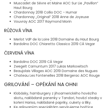
Muscadet de Sévre et Maine AOC Sur Lie „Pavillon“
Haut Bourg
Chardonnay 2018 Collio DOC - Humar
Chardonnay „Original“ 2018 Anne de Joyeuse
Vouvray AOC 2017 Raymond Morin
RŮŽOVÁ VÍNA
Merlot VdP de la Loire 2018 Domaine du Haut Bourg
Bardolino DOC Chiaretto Classico 2019 CÁ Vegar
ČERVENÁ VÍNA
Bardolino DOC 2019 CÁ Vegar
Zwegelt Carnuntum 2017 Lukas Markowitsch
Beaujolais Villages AOC 2019 Domaine des Nugues
Chateau Les Fontenelles 2018 Bergerac AOC Rouge
GRILOVÁNÍ – OPÉKÁNÍ NA OHNI
Klobásky, hamburgery z jihoamerického hovězího
skotu, nakládané panenky v Tandori, hovězí steaky v
koření Harisa, nakládané papriky, cukety a lilky.
Ke grilovaným specialitám servírujeme hořčice