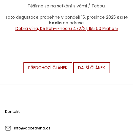
Těšíme se na setkání s vámi / Tebou.
Tato degustace proběhne v pondělí 15. prosince 2025
od 14
hodin
na adrese:
Dobrá vína, Ke Koh-i-nooru 472/21, 155 00 Praha 5
PŘEDCHOZÍ ČLÁNEK
DALŠÍ ČLÁNEK
Z
á
p
a
Kontakt
t
í
info
@
dobravina.cz