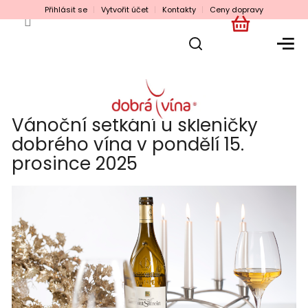
Přejít
Přihlásit se
Vytvořit účet
Kontakty
Ceny dopravy
na
obsah
NÁKUPNÍ
KOŠÍK
Vánoční setkání u skleničky
dobrého vína v pondělí 15.
prosince 2025