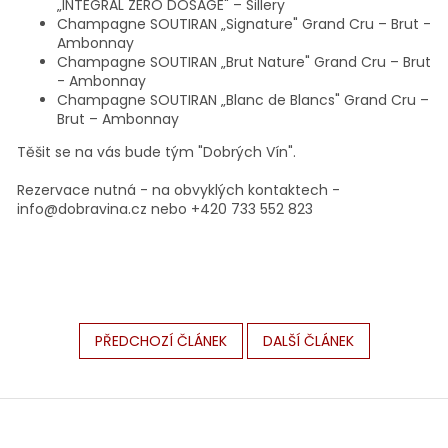
„INTEGRAL ZERO DOSAGE" – Sillery
Champagne SOUTIRAN „Signature" Grand Cru – Brut -
Ambonnay
Champagne SOUTIRAN „Brut Nature" Grand Cru – Brut
- Ambonnay
Champagne SOUTIRAN „Blanc de Blancs" Grand Cru –
Brut – Ambonnay
Těšit se na vás bude tým "Dobrých Vín".
Rezervace nutná - na obvyklých kontaktech -
info@dobravina.cz nebo +420 733 552 823
PŘEDCHOZÍ ČLÁNEK
DALŠÍ ČLÁNEK
Z
á