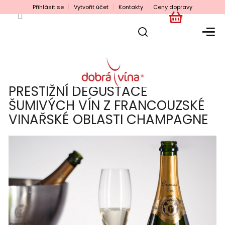
Přejít
Přihlásit se
Vytvořit účet
Kontakty
Ceny dopravy
na
obsah
NÁKUPNÍ
KOŠÍK
PRESTIŽNÍ DEGUSTACE
ŠUMIVÝCH VÍN Z FRANCOUZSKÉ
VINAŘSKÉ OBLASTI CHAMPAGNE