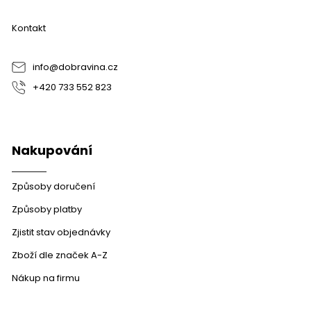
p
a
Kontakt
t
í
info
@
dobravina.cz
+420 733 552 823
Nakupování
Způsoby doručení
Způsoby platby
Zjistit stav objednávky
Zboží dle značek A-Z
Nákup na firmu