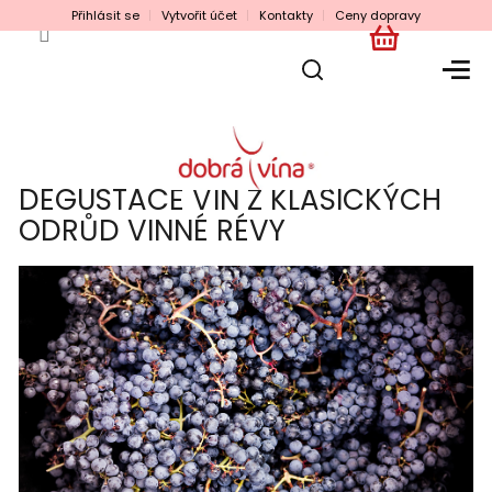
Přejít
Přihlásit se
Vytvořit účet
Kontakty
Ceny dopravy
na
obsah
NÁKUPNÍ
KOŠÍK
DEGUSTACE VÍN Z KLASICKÝCH
ODRŮD VINNÉ RÉVY