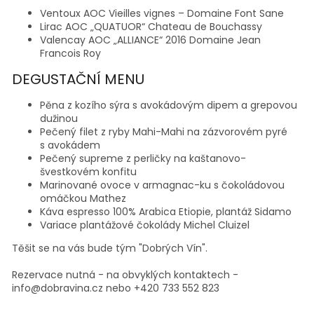
Ventoux AOC Vieilles vignes – Domaine Font Sane
Lirac AOC „QUATUOR“ Chateau de Bouchassy
Valencay AOC „ALLIANCE“ 2016 Domaine Jean
Francois Roy
DEGUSTAČNÍ MENU
Pěna z kozího sýra s avokádovým dipem a grepovou
dužinou
Pečený filet z ryby Mahi-Mahi na zázvorovém pyré
s avokádem
Pečený supreme z perličky na kaštanovo-
švestkovém konfitu
Marinované ovoce v armagnac-ku s čokoládovou
omáčkou Mathez
Káva espresso 100% Arabica Etiopie, plantáž Sidamo
Variace plantážové čokolády Michel Cluizel
Těšit se na vás bude tým "Dobrých Vín".
Rezervace nutná - na obvyklých kontaktech -
info@dobravina.cz nebo +420 733 552 823