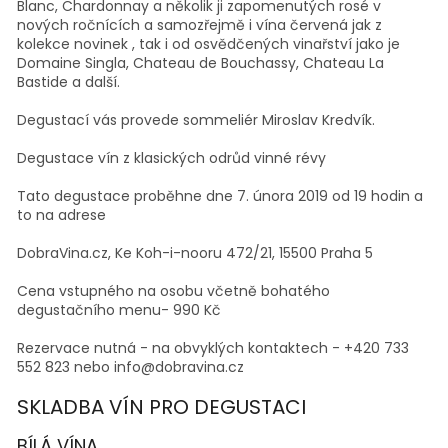
Blanc, Chardonnay a několik ji zapomenutých rosé v
nových ročnících a samozřejmě i vína červená jak z
kolekce novinek , tak i od osvědčených vinařství jako je
Domaine Singla, Chateau de Bouchassy, Chateau La
Bastide a další.
Degustací vás provede sommeliér Miroslav Kredvík.
Degustace vín z klasických odrůd vinné révy
Tato degustace proběhne dne 7. února 2019 od 19 hodin a
to na adrese
DobraVina.cz, Ke Koh-i-nooru 472/21, 15500 Praha 5
Cena vstupného na osobu včetně bohatého
degustačního menu- 990 Kč
Rezervace nutná - na obvyklých kontaktech - +420 733
552 823 nebo info@dobravina.cz
SKLADBA VÍN PRO DEGUSTACI
BÍLÁ VÍNA