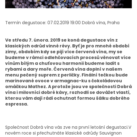
Termín degustace:
07.02.2019 19:00
Dobrá vína, Praha
Ve středu 7. února. 2019 se koná degustace vín z
klasických odrůd vinné révy. Byť je pro mnohé období
zimy, obdobím kdy se pijí více červená vína, my se
budeme v rámci odlehčovacích procesů věnovat více
vínům bílým a chuťovou harmonii budeme ladit s
rybami a dary moře. Červená vína doplní v našem
menu pečený suprem z perličky. Finální tečkou bude
marinované ovoce v armagnac-ku s čokoládovou
omáčkou Mathez. A protože jsou ve společnosti Dobrá
vína i milovníci dobré kávy, rozhodli se dovážet vlastí,
kterou vám dají rádi ochutnat formou šálku dobrého
espressa.
Společnost Dobrá vína vás zve na první letošní degustaci.V
novém roce si přechutnáte klasické odrůdy Sauvignon