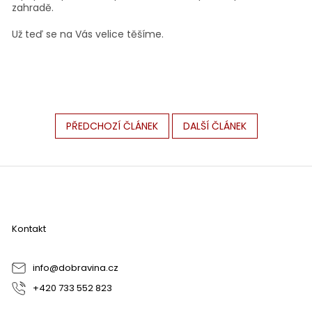
zahradě.
Už teď se na Vás velice těšíme.
PŘEDCHOZÍ ČLÁNEK
DALŠÍ ČLÁNEK
Z
á
p
a
Kontakt
t
í
info
@
dobravina.cz
+420 733 552 823