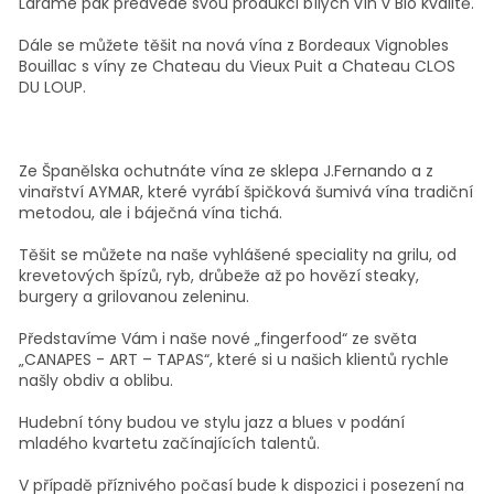
Laramé pak předvede svou produkci bílých vín v Bio kvalitě.
Dále se můžete těšit na nová vína z Bordeaux Vignobles
Bouillac s víny ze Chateau du Vieux Puit a Chateau CLOS
DU LOUP.
Ze Španělska ochutnáte vína ze sklepa J.Fernando a z
vinařství AYMAR, které vyrábí špičková šumivá vína tradiční
metodou, ale i báječná vína tichá.
Těšit se můžete na naše vyhlášené speciality na grilu, od
krevetových špízů, ryb, drůbeže až po hovězí steaky,
burgery a grilovanou zeleninu.
Představíme Vám i naše nové „fingerfood“ ze světa
„CANAPES - ART – TAPAS“, které si u našich klientů rychle
našly obdiv a oblibu.
Hudební tóny budou ve stylu jazz a blues v podání
mladého kvartetu začínajících talentů.
V případě příznivého počasí bude k dispozici i posezení na