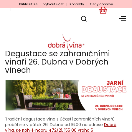
Přejít
Přihlásit se
Vytvořit účet
Kontakty
Ceny dopravy
na
obsah
NÁKUPNÍ
KOŠÍK
Degustace se zahraničními
vinaři 26. Dubna v Dobrých
vínech
Tradiční degustace vína s účastí zahraničních vinařů
proběhne v pátek 26. Dubna od 16:00 na adrese
Dobrá
vína, Ke Koh-i-nooru 472/21, 155 00 Praha 5