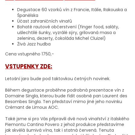
Degustace 60 vzorků vín z Francie, Itálie, Rakouska a
Španělska
Účast zahraničních vinařů
Bohaté rautové občerstvení (finger food, saláty,
ušlechtilé šunky, vyzrálé sýry, grilovaná masa a
zelenina, dezerty, čokoláda Michel Cluizel)
Živá Jazz hudba
Cena vstupného 1750,-
VSTUPENKY ZDE:
Letošní jaro bude pod taktovkou četných novinek.
Během degustace proběhne podrobná prezentace vín z
Domaine Singla, kterou bude řídit osobně pan Laurent des
Besombes Singla. Ten představí mimo jiné jeho novinku
Crémant de Limoux AOC.
Také jsme si pro Vás připravili dvě nová vinařství z italského
Piemontu Cantina Povero z jehož produkce představíme
jak skvělá šumivá vína, tak i statná červená. Tenuta