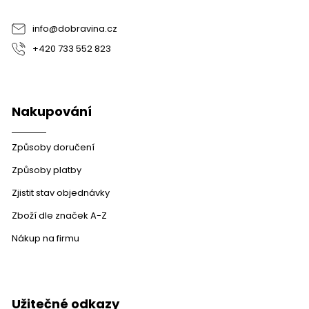
í
info
@
dobravina.cz
+420 733 552 823
Nakupování
Způsoby doručení
Způsoby platby
Zjistit stav objednávky
Zboží dle značek A-Z
Nákup na firmu
Užitečné odkazy