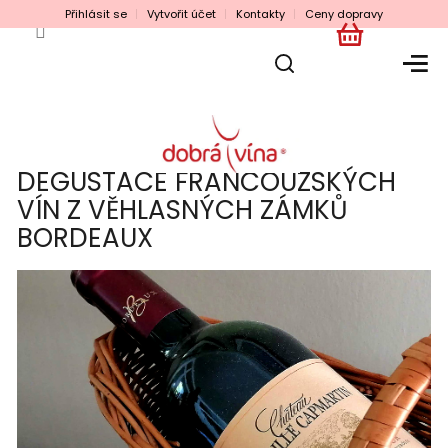
Přejít
Přihlásit se
Vytvořit účet
Kontakty
Ceny dopravy
na
obsah
NÁKUPNÍ
KOŠÍK
DEGUSTACE FRANCOUZSKÝCH
VÍN Z VĚHLASNÝCH ZÁMKŮ
BORDEAUX