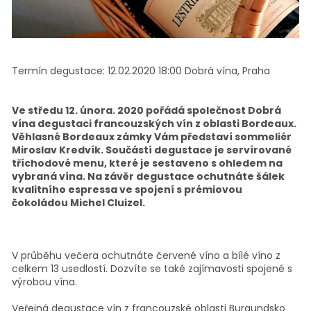
Termín degustace:
12.02.2020 18:00
Dobrá vína, Praha
Ve středu 12. února. 2020 pořádá společnost Dobrá
vína degustaci francouzských vín z oblasti Bordeaux.
Věhlasné Bordeaux zámky Vám představí sommeliér
Miroslav Kredvík. Součástí degustace je servírované
tříchodové menu, které je sestaveno s ohledem na
vybraná vína. Na závěr degustace ochutnáte šálek
kvalitního espressa ve spojení s prémiovou
čokoládou Michel Cluizel.
V průběhu večera ochutnáte červené víno a bílé víno z
celkem 13 usedlostí. Dozvíte se také zajímavosti spojené s
výrobou vína.
Veřejná degustace vín z francouzské oblasti Burgundsko