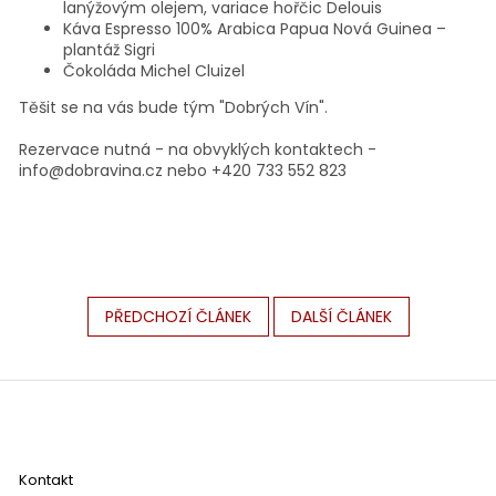
lanýžovým olejem, variace hořčic Delouis
Káva Espresso 100% Arabica Papua Nová Guinea –
plantáž Sigri
Čokoláda Michel Cluizel
Těšit se na vás bude tým "Dobrých Vín".
Rezervace nutná - na obvyklých kontaktech -
info@dobravina.cz nebo +420 733 552 823
PŘEDCHOZÍ ČLÁNEK
DALŠÍ ČLÁNEK
Z
á
p
a
Kontakt
t